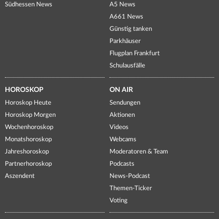
Südhessen News
A5 News
A661 News
Günstig tanken
Parkhäuser
Flugplan Frankfurt
Schulausfälle
HOROSKOP
ON AIR
Horoskop Heute
Sendungen
Horoskop Morgen
Aktionen
Wochenhoroskop
Videos
Monatshoroskop
Webcams
Jahreshoroskop
Moderatoren & Team
Partnerhoroskop
Podcasts
Aszendent
News-Podcast
Themen-Ticker
Voting