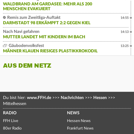
WALDBRAND AM GARDASEE: MEHR ALS 200
MENSCHEN EVAKUIERT
Remis zum Zweitliga-Auftakt
14:55
DARMSTADT 98 ERKÄMPFT 2:2 GEGEN KIEL
Nach Navi gefahren
14:13
MUTTER LANDET MIT KINDERN IM BACH
Gäubodenvolksfest
13:25
MÄNNER KLAUEN RIESIGES PLASTIKKROKODIL
AUS DEM NETZ
Du bist hier:
www.FFH.de
>>>
Nachrichten
>>>
Hessen
>>>
Mittelhessen
RADIO
NEWS
FFH Live
Hessen News
80er Radio
Frankfurt News