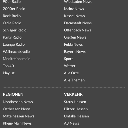
90er Radio
Wiesbaden News
2000er Radio
Mainz News
Rock Radio
Kassel News
Oldie Radio
Darmstadt News
Schlager Radio
Offenbach News
Party Radio
Gießen News
Lounge Radio
Fulda News
Weihnachtsradio
Bayern News
Meditationsradio
Sport
Top 40
Wetter
Playlist
Alle Orte
Alle Themen
REGIONEN
VERKEHR
Nordhessen News
Staus Hessen
Osthessen News
Blitzer Hessen
Mittelhessen News
Unfälle Hessen
Rhein-Main News
A3 News