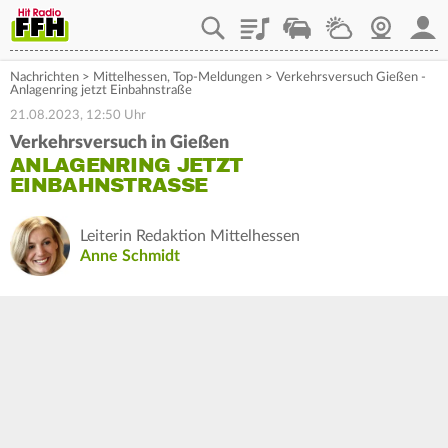
Playlist
Staupilot
Wetter
Webcam
Mein
Nachrichten
>
Mittelhessen
,
Top-Meldungen
>
Verkehrsversuch Gießen -
Anlagenring jetzt Einbahnstraße
21.08.2023, 12:50 Uhr
Verkehrsversuch in Gießen
ANLAGENRING JETZT
EINBAHNSTRASSE
Leiterin Redaktion Mittelhessen
Anne Schmidt