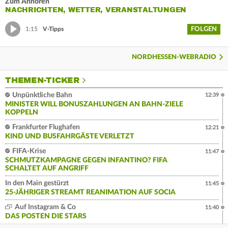
Zum Anhören
NACHRICHTEN, WETTER, VERANSTALTUNGEN
FOLGEN
1:15
V-Tipps
NORDHESSEN-WEBRADIO
THEMEN-TICKER
Unpünktliche Bahn
12:39
MINISTER WILL BONUSZAHLUNGEN AN BAHN-ZIELE
KOPPELN
Frankfurter Flughafen
12:21
KIND UND BUSFAHRGÄSTE VERLETZT
FIFA-Krise
11:47
SCHMUTZKAMPAGNE GEGEN INFANTINO? FIFA
SCHALTET AUF ANGRIFF
In den Main gestürzt
11:45
25-JÄHRIGER STREAMT REANIMATION AUF SOCIA
Auf Instagram & Co
11:40
DAS POSTEN DIE STARS