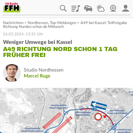
Playlist
Staupilot
Wetter
Webcam
Mein
Nachrichten
>
Nordhessen
,
Top-Meldungen
>
A49 bei Kassel: Teilfreigabe
Richtung Norden schon ab Mittwoch
26.03.2024, 13:31 Uhr
Weniger Umwege bei Kassel
A49 RICHTUNG NORD SCHON 1 TAG
FRÜHER FREI
Studio Nordhessen
Marcel Ruge