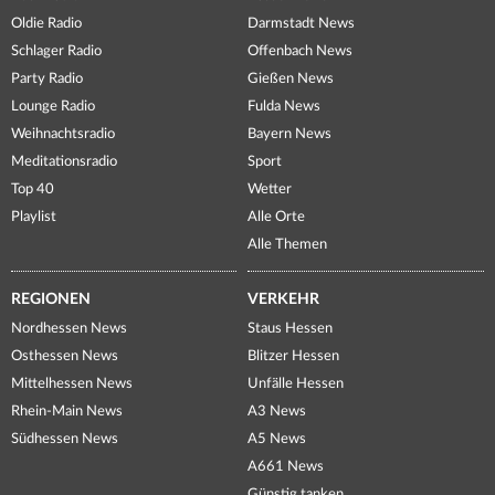
Oldie Radio
Darmstadt News
Schlager Radio
Offenbach News
Party Radio
Gießen News
Lounge Radio
Fulda News
Weihnachtsradio
Bayern News
Meditationsradio
Sport
Top 40
Wetter
Playlist
Alle Orte
Alle Themen
REGIONEN
VERKEHR
Nordhessen News
Staus Hessen
Osthessen News
Blitzer Hessen
Mittelhessen News
Unfälle Hessen
Rhein-Main News
A3 News
Südhessen News
A5 News
A661 News
Günstig tanken