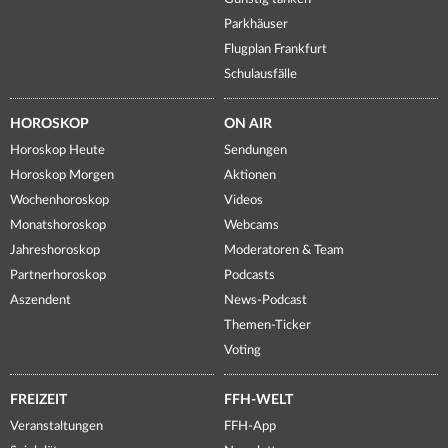
Parkhäuser
Flugplan Frankfurt
Schulausfälle
HOROSKOP
ON AIR
Horoskop Heute
Sendungen
Horoskop Morgen
Aktionen
Wochenhoroskop
Videos
Monatshoroskop
Webcams
Jahreshoroskop
Moderatoren & Team
Partnerhoroskop
Podcasts
Aszendent
News-Podcast
Themen-Ticker
Voting
FREIZEIT
FFH-WELT
Veranstaltungen
FFH-App