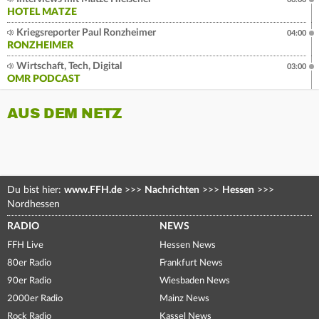
HOTEL MATZE
Kriegsreporter Paul Ronzheimer
04:00
RONZHEIMER
Wirtschaft, Tech, Digital
03:00
OMR PODCAST
AUS DEM NETZ
Du bist hier:
www.FFH.de
>>>
Nachrichten
>>>
Hessen
>>>
Nordhessen
RADIO
NEWS
FFH Live
Hessen News
80er Radio
Frankfurt News
90er Radio
Wiesbaden News
2000er Radio
Mainz News
Rock Radio
Kassel News