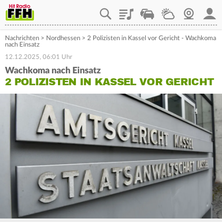
Playlist
Staupilot
Wetter
Webcam
Mein
Nachrichten
>
Nordhessen
>
2 Polizisten in Kassel vor Gericht - Wachkoma
nach Einsatz
12.12.2025, 06:01 Uhr
Wachkoma nach Einsatz
2 POLIZISTEN IN KASSEL VOR GERICHT