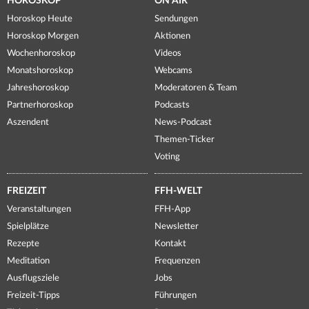
HOROSKOP
ON AIR
Horoskop Heute
Sendungen
Horoskop Morgen
Aktionen
Wochenhoroskop
Videos
Monatshoroskop
Webcams
Jahreshoroskop
Moderatoren & Team
Partnerhoroskop
Podcasts
Aszendent
News-Podcast
Themen-Ticker
Voting
FREIZEIT
FFH-WELT
Veranstaltungen
FFH-App
Spielplätze
Newsletter
Rezepte
Kontakt
Meditation
Frequenzen
Ausflugsziele
Jobs
Freizeit-Tipps
Führungen