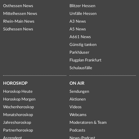
Osthessen News
Blitzer Hessen
Mittelhessen News
Unfälle Hessen
Rhein-Main News
A3 News
Südhessen News
A5 News
A661 News
Günstig tanken
Parkhäuser
Flugplan Frankfurt
Schulausfälle
HOROSKOP
ON AIR
Horoskop Heute
Sendungen
Horoskop Morgen
Aktionen
Wochenhoroskop
Videos
Monatshoroskop
Webcams
Jahreshoroskop
Moderatoren & Team
Partnerhoroskop
Podcasts
Aszendent
News-Podcast