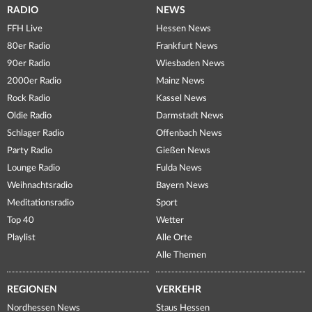
RADIO
NEWS
FFH Live
Hessen News
80er Radio
Frankfurt News
90er Radio
Wiesbaden News
2000er Radio
Mainz News
Rock Radio
Kassel News
Oldie Radio
Darmstadt News
Schlager Radio
Offenbach News
Party Radio
Gießen News
Lounge Radio
Fulda News
Weihnachtsradio
Bayern News
Meditationsradio
Sport
Top 40
Wetter
Playlist
Alle Orte
Alle Themen
REGIONEN
VERKEHR
Nordhessen News
Staus Hessen