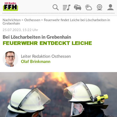
Playlist
Staupilot
Wetter
Webcam
Mein
Nachrichten
>
Osthessen
>
Feuerwehr findet Leiche bei Löscharbeiten in
Grebenhain
25.07.2023, 15:22 Uhr
Bei Löscharbeiten in Grebenhain
FEUERWEHR ENTDECKT LEICHE
Leiter Redaktion Osthessen
Olaf Brinkmann