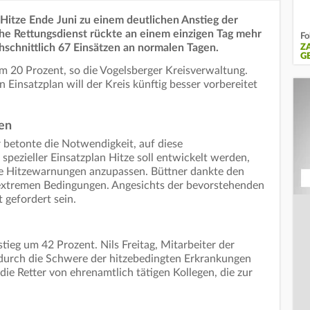
 Hitze Ende Juni zu einem deutlichen Anstieg der
che Rettungsdienst rückte an einem einzigen Tag mehr
Fo
chschnittlich 67 Einsätzen an normalen Tagen.
Z
G
um 20 Prozent, so die Vogelsberger Kreisverwaltung.
 Einsatzplan will der Kreis künftig besser vorbereitet
en
 betonte die Notwendigkeit, auf diese
spezieller Einsatzplan Hitze soll entwickelt werden,
e Hitzewarnungen anzupassen. Büttner dankte den
r extremen Bedingungen. Angesichts der bevorstehenden
 gefordert sein.
tieg um 42 Prozent. Nils Freitag, Mitarbeiter der
s durch die Schwere der hitzebedingten Erkrankungen
die Retter von ehrenamtlich tätigen Kollegen, die zur