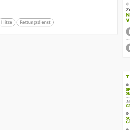
Z
N
V
Hitze
Rettungsdienst
T
S
SE
G
S
G