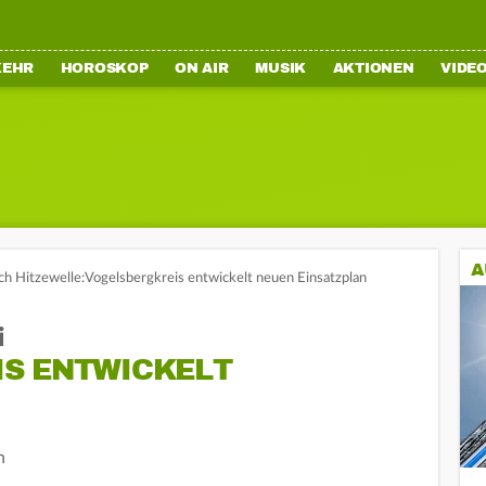
KEHR
HOROSKOP
ON AIR
MUSIK
AKTIONEN
VIDE
A
h Hitzewelle:Vogelsbergkreis entwickelt neuen Einsatzplan
i
S ENTWICKELT
n