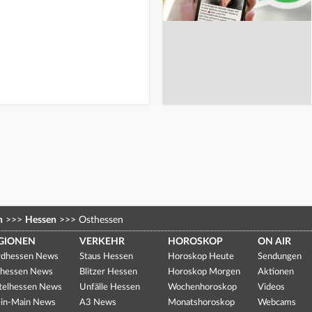
n
>>>
Hessen
>>>
Osthessen
GIONEN
VERKEHR
HOROSKOP
ON AIR
dhessen News
Staus Hessen
Horoskop Heute
Sendungen
hessen News
Blitzer Hessen
Horoskop Morgen
Aktionen
telhessen News
Unfälle Hessen
Wochenhoroskop
Videos
in-Main News
A3 News
Monatshoroskop
Webcams