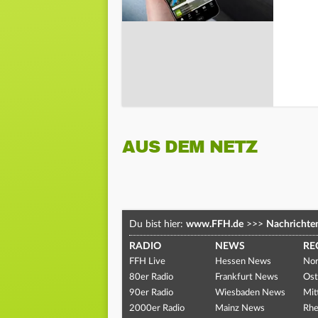
AUS DEM NETZ
Du bist hier:
www.FFH.de
>>>
Nachrichte
RADIO
NEWS
RE
FFH Live
Hessen News
Nor
80er Radio
Frankfurt News
Ost
90er Radio
Wiesbaden News
Mit
2000er Radio
Mainz News
Rhe