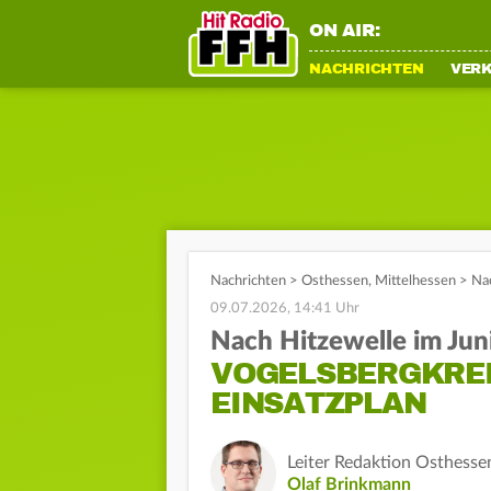
ON AIR:
NACHRICHTEN
VER
Nachrichten
>
Osthessen
,
Mittelhessen
>
Nac
09.07.2026, 14:41 Uhr
Nach Hitzewelle im Jun
VOGELSBERGKREI
EINSATZPLAN
Leiter Redaktion Osthesse
Olaf Brinkmann