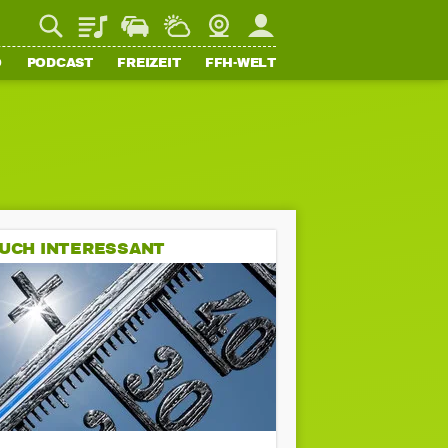
Playlist
Staupilot
Wetter
Webcam
Mein FFH
O
PODCAST
FREIZEIT
FFH-WELT
UCH INTERESSANT