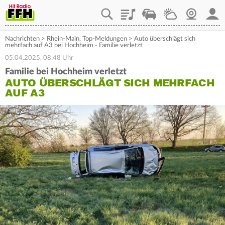
Playlist
Staupilot
Wetter
Webcam
Mein
Nachrichten
>
Rhein-Main
,
Top-Meldungen
>
Auto überschlägt sich
mehrfach auf A3 bei Hochheim - Familie verletzt
05.04.2025, 08:48 Uhr
Familie bei Hochheim verletzt
AUTO ÜBERSCHLÄGT SICH MEHRFACH
AUF A3