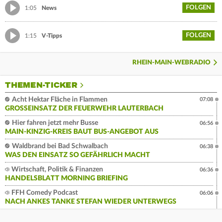
FOLGEN
1:05
News
FOLGEN
1:15
V-Tipps
RHEIN-MAIN-WEBRADIO
THEMEN-TICKER
Acht Hektar Fläche in Flammen
07:08
GROSSEINSATZ DER FEUERWEHR LAUTERBACH
Hier fahren jetzt mehr Busse
06:56
MAIN-KINZIG-KREIS BAUT BUS-ANGEBOT AUS
Waldbrand bei Bad Schwalbach
06:38
WAS DEN EINSATZ SO GEFÄHRLICH MACHT
Wirtschaft, Politik & Finanzen
06:36
HANDELSBLATT MORNING BRIEFING
FFH Comedy Podcast
06:06
NACH ANKES TANKE STEFAN WIEDER UNTERWEGS