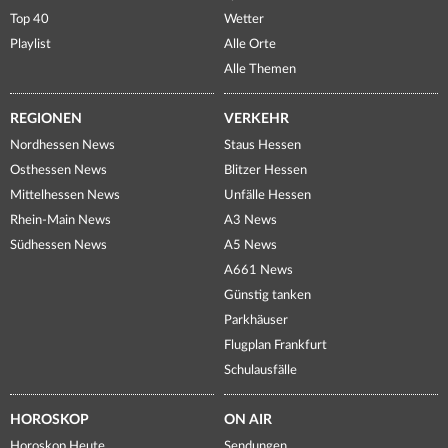
Top 40
Wetter
Playlist
Alle Orte
Alle Themen
REGIONEN
VERKEHR
Nordhessen News
Staus Hessen
Osthessen News
Blitzer Hessen
Mittelhessen News
Unfälle Hessen
Rhein-Main News
A3 News
Südhessen News
A5 News
A661 News
Günstig tanken
Parkhäuser
Flugplan Frankfurt
Schulausfälle
HOROSKOP
ON AIR
Horoskop Heute
Sendungen