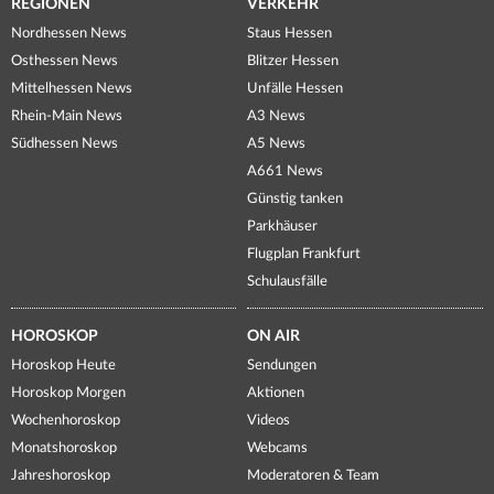
REGIONEN
VERKEHR
Nordhessen News
Staus Hessen
Osthessen News
Blitzer Hessen
Mittelhessen News
Unfälle Hessen
Rhein-Main News
A3 News
Südhessen News
A5 News
A661 News
Günstig tanken
Parkhäuser
Flugplan Frankfurt
Schulausfälle
HOROSKOP
ON AIR
Horoskop Heute
Sendungen
Horoskop Morgen
Aktionen
Wochenhoroskop
Videos
Monatshoroskop
Webcams
Jahreshoroskop
Moderatoren & Team