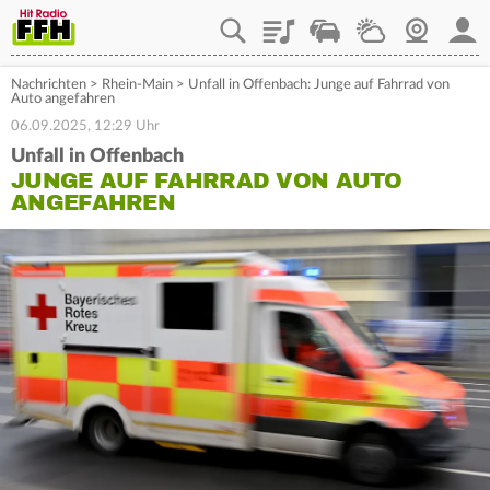
Playlist
Staupilot
Wetter
Webcam
Mein
Nachrichten
>
Rhein-Main
>
Unfall in Offenbach: Junge auf Fahrrad von
Auto angefahren
06.09.2025, 12:29 Uhr
Unfall in Offenbach
JUNGE AUF FAHRRAD VON AUTO
ANGEFAHREN