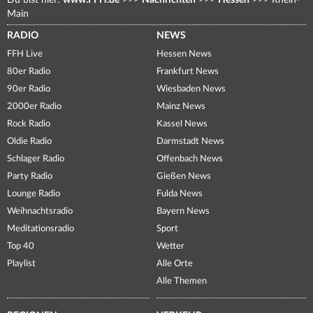
Du bist hier:
www.FFH.de
>>>
Nachrichten
>>>
Hessen
>>>
Rhein-
Main
RADIO
NEWS
FFH Live
Hessen News
80er Radio
Frankfurt News
90er Radio
Wiesbaden News
2000er Radio
Mainz News
Rock Radio
Kassel News
Oldie Radio
Darmstadt News
Schlager Radio
Offenbach News
Party Radio
Gießen News
Lounge Radio
Fulda News
Weihnachtsradio
Bayern News
Meditationsradio
Sport
Top 40
Wetter
Playlist
Alle Orte
Alle Themen