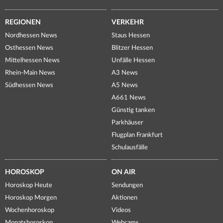
REGIONEN
VERKEHR
Nordhessen News
Staus Hessen
Osthessen News
Blitzer Hessen
Mittelhessen News
Unfälle Hessen
Rhein-Main News
A3 News
Südhessen News
A5 News
A661 News
Günstig tanken
Parkhäuser
Flugplan Frankfurt
Schulausfälle
HOROSKOP
ON AIR
Horoskop Heute
Sendungen
Horoskop Morgen
Aktionen
Wochenhoroskop
Videos
Monatshoroskop
Webcams