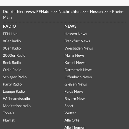
Du bist hier:
www.FFH.de
>>>
Nachrichten
>>>
Hessen
>>>
Rhein-
Main
RADIO
NEWS
FFH Live
Hessen News
80er Radio
Frankfurt News
90er Radio
Wiesbaden News
2000er Radio
Mainz News
Rock Radio
Kassel News
Oldie Radio
Darmstadt News
Schlager Radio
Offenbach News
Party Radio
Gießen News
Lounge Radio
Fulda News
Weihnachtsradio
Bayern News
Meditationsradio
Sport
Top 40
Wetter
Playlist
Alle Orte
Alle Themen