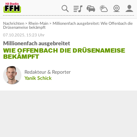
Playlist
Staupilot
Wetter
Webcam
Mein
Nachrichten
>
Rhein-Main
>
Millionenfach ausgebreitet: Wie Offenbach die
Drüsenameise bekämpft
07.10.2025, 15:23 Uhr
Millionenfach ausgebreitet
WIE OFFENBACH DIE DRÜSENAMEISE
BEKÄMPFT
Redakteur & Reporter
Yanik Schick