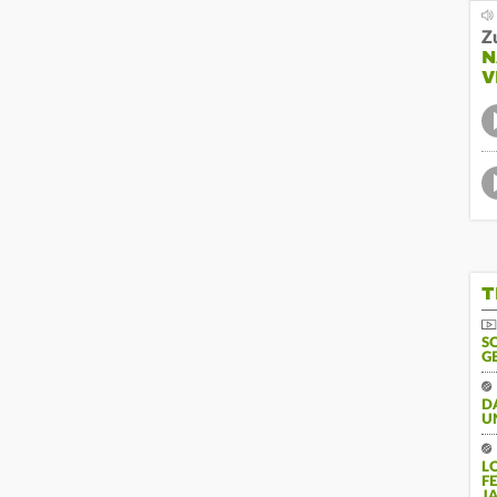
Z
N
V
T
S
G
D
U
L
F
J