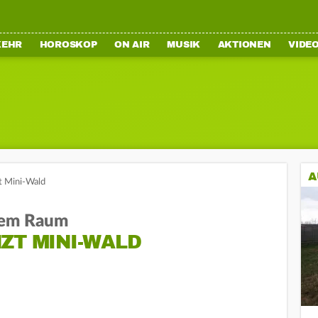
KEHR
HOROSKOP
ON AIR
MUSIK
AKTIONEN
VIDE
A
t Mini-Wald
stem Raum
ZT MINI-WALD