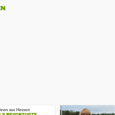
EN
ews aus Hessen
ALS BEVORZUGTE