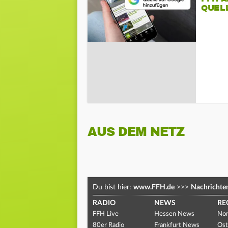
QUEL
AUS DEM NETZ
Du bist hier:
www.FFH.de
>>>
Nachrichte
RADIO
NEWS
RE
FFH Live
Hessen News
Nor
80er Radio
Frankfurt News
Ost