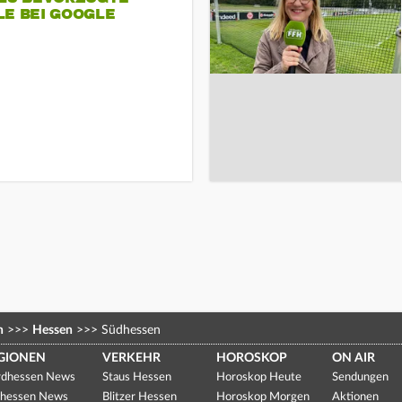
LE BEI GOOGLE
n
>>>
Hessen
>>>
Südhessen
GIONEN
VERKEHR
HOROSKOP
ON AIR
dhessen News
Staus Hessen
Horoskop Heute
Sendungen
hessen News
Blitzer Hessen
Horoskop Morgen
Aktionen