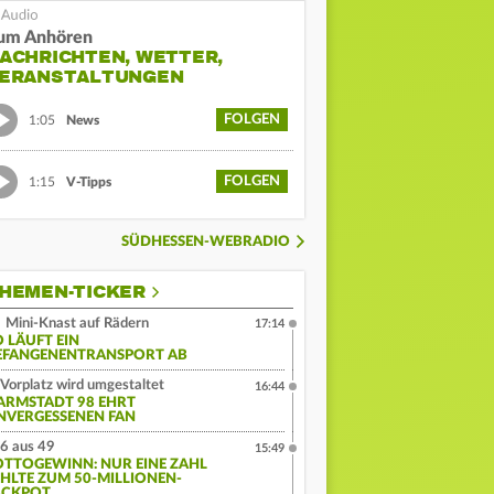
um Anhören
ACHRICHTEN, WETTER,
ERANSTALTUNGEN
FOLGEN
1:05
News
FOLGEN
1:15
V-Tipps
SÜDHESSEN-WEBRADIO
HEMEN-TICKER
Mini-Knast auf Rädern
17:14
O LÄUFT EIN
EFANGENENTRANSPORT AB
Vorplatz wird umgestaltet
16:44
ARMSTADT 98 EHRT
NVERGESSENEN FAN
6 aus 49
15:49
OTTOGEWINN: NUR EINE ZAHL
EHLTE ZUM 50-MILLIONEN-
ACKPOT