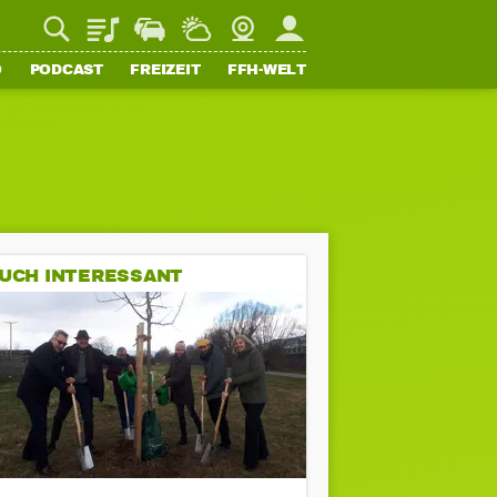
Playlist
Staupilot
Wetter
Webcam
Mein FFH
O
PODCAST
FREIZEIT
FFH-WELT
UCH INTERESSANT