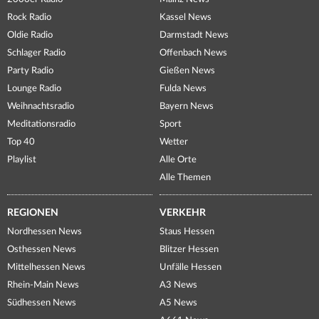
Rock Radio
Kassel News
Oldie Radio
Darmstadt News
Schlager Radio
Offenbach News
Party Radio
Gießen News
Lounge Radio
Fulda News
Weihnachtsradio
Bayern News
Meditationsradio
Sport
Top 40
Wetter
Playlist
Alle Orte
Alle Themen
REGIONEN
VERKEHR
Nordhessen News
Staus Hessen
Osthessen News
Blitzer Hessen
Mittelhessen News
Unfälle Hessen
Rhein-Main News
A3 News
Südhessen News
A5 News