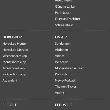
A661 News
Günstig tanken
Parkhäuser
Flugplan Frankfurt
Schulausfälle
HOROSKOP
ON AIR
Horoskop Heute
Sendungen
Horoskop Morgen
Aktionen
Wochenhoroskop
Videos
Monatshoroskop
Webcams
Jahreshoroskop
Moderatoren & Team
Partnerhoroskop
Podcasts
Aszendent
News-Podcast
Themen-Ticker
Voting
FREIZEIT
FFH-WELT