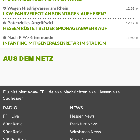
Wegen Niedrigwasser am Rhein
12:38
LKW-FAHRVERBOT AN SONNTAGEN AUFHEBEN?
Potenzielles Angriffsziel
12:17
HESSEN RÜSTET BEI DER SPIONAGEABWEHR AUF
Nach FIFA-Krisenrunde
11:40
INFANTINO MIT GENERALSEKRETÄR IM STADION
AUS DEM NETZ
Du bist hier:
www.FFH.de
>>>
Nachrichten
>>>
Hessen
>>>
Südhessen
RADIO
NEWS
FFH Live
Hessen News
80er Radio
Frankfurt News
90er Radio
Wiesbaden News
2000er Radio
Mainz News