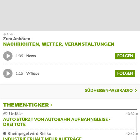
Zum Anhören
NACHRICHTEN, WETTER, VERANSTALTUNGEN
FOLGEN
1:05
News
FOLGEN
1:15
V-Tipps
SÜDHESSEN-WEBRADIO
THEMEN-TICKER
Unfälle
13:32
AUTO STÜRZT VON AUTOBAHN AUF BAHNGLEISE -
DREI TOTE
Rheinpegel wird Risiko
12:42
INDUSTRIE ERHÄLT MEHR AUFTRÄGE