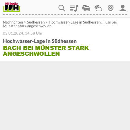
Playlist
Staupilot
Wetter
Webcam
Mein
Nachrichten
>
Südhessen
>
Hochwasser-Lage in Südhessen: Fluss bei
Münster stark angeschwollen
03.01.2024, 14:58 Uhr
Hochwasser-Lage in Südhessen
BACH BEI MÜNSTER STARK
ANGESCHWOLLEN