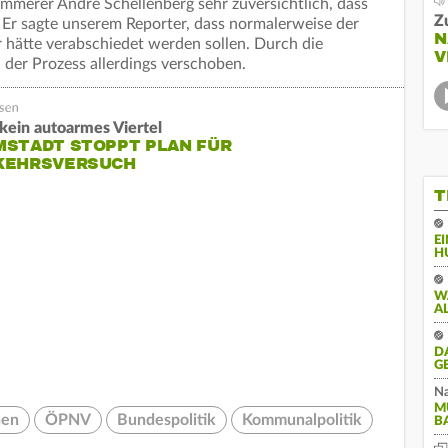
ämmerer André Schellenberg sehr zuversichtlich, dass
Z
 Er sagte unserem Reporter, dass normalerweise der
N
r hätte verabschiedet werden sollen. Durch die
V
h der Prozess allerdings verschoben.
kein autoarmes Viertel
MSTADT STOPPT PLAN FÜR
KEHRSVERSUCH
T
E
H
W
A
D
G
Na
M
en
ÖPNV
Bundespolitik
Kommunalpolitik
B