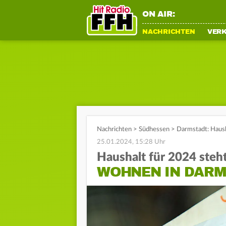
ON AIR:
NACHRICHTEN
VER
Nachrichten
>
Südhessen
>
Darmstadt: Haush
25.01.2024, 15:28 Uhr
Haushalt für 2024 steh
WOHNEN IN DARM