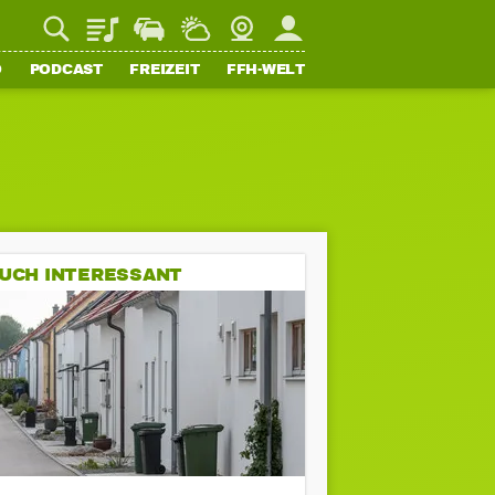
Playlist
Staupilot
Wetter
Webcam
Mein FFH
O
PODCAST
FREIZEIT
FFH-WELT
UCH INTERESSANT