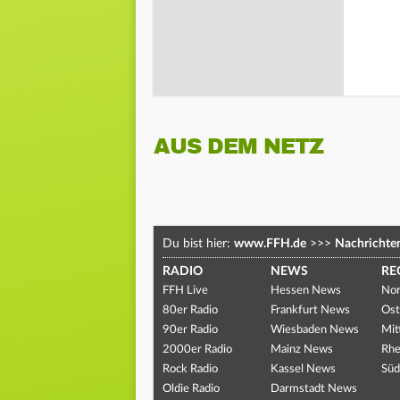
AUS DEM NETZ
Du bist hier:
www.FFH.de
>>>
Nachrichte
RADIO
NEWS
RE
FFH Live
Hessen News
Nor
80er Radio
Frankfurt News
Ost
90er Radio
Wiesbaden News
Mit
2000er Radio
Mainz News
Rhe
Rock Radio
Kassel News
Süd
Oldie Radio
Darmstadt News