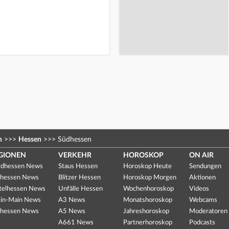
n
>>>
Hessen
>>>
Südhessen
GIONEN
VERKEHR
HOROSKOP
ON AIR
dhessen News
Staus Hessen
Horoskop Heute
Sendungen
hessen News
Blitzer Hessen
Horoskop Morgen
Aktionen
telhessen News
Unfälle Hessen
Wochenhoroskop
Videos
in-Main News
A3 News
Monatshoroskop
Webcams
hessen News
A5 News
Jahreshoroskop
Moderatoren
A661 News
Partnerhoroskop
Podcasts