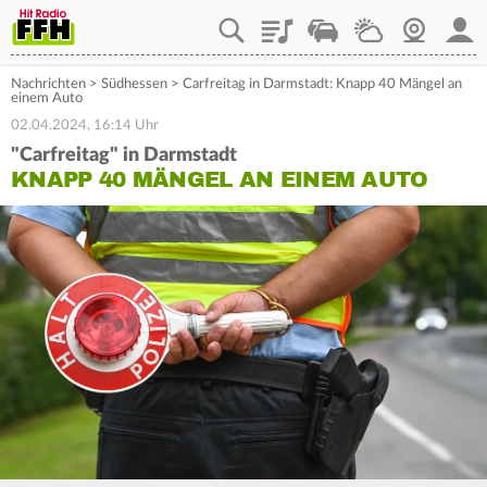
Playlist
Staupilot
Wetter
Webcam
Mein
Nachrichten
>
Südhessen
>
Carfreitag in Darmstadt: Knapp 40 Mängel an
einem Auto
02.04.2024, 16:14 Uhr
"Carfreitag" in Darmstadt
KNAPP 40 MÄNGEL AN EINEM AUTO