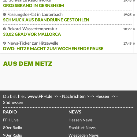
Schwarze Rauchwolke
19:43
GROSSBRAND IN GERNSHEIM
Fassungslos-Tat in Lauterbach
19:25
SCHMUCK AUS BRANDRUINE GESTOHLEN
Rekord-Wassertemperatur
18:29
33,02 GRAD VOR MALLORCA
News-Ticker zur Hitzewelle
17:49
DWD: HITZE MACHT ZUM WOCHENENDE PAUSE
AUS DEM NETZ
Du bist hier:
www.FFH.de
>>>
Nachrichten
>>>
Hessen
>>>
Südhessen
RADIO
NEWS
FFH Live
Hessen News
80er Radio
Frankfurt News
90er Radio
Wiesbaden News