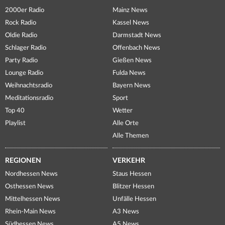
2000er Radio
Mainz News
Rock Radio
Kassel News
Oldie Radio
Darmstadt News
Schlager Radio
Offenbach News
Party Radio
Gießen News
Lounge Radio
Fulda News
Weihnachtsradio
Bayern News
Meditationsradio
Sport
Top 40
Wetter
Playlist
Alle Orte
Alle Themen
REGIONEN
VERKEHR
Nordhessen News
Staus Hessen
Osthessen News
Blitzer Hessen
Mittelhessen News
Unfälle Hessen
Rhein-Main News
A3 News
Südhessen News
A5 News