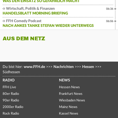
WAS DEN EINSATZ SO GEFÄHRLICH MACHT
Wirtschaft, Politik & Finanzen
06:36
HANDELSBLATT MORNING BRIEFING
FFH Comedy Podcast
06:06
NACH ANKES TANKE STEFAN WIEDER UNTERWEGS
AUS DEM NETZ
Du bist hier:
www.FFH.de
>>>
Nachrichten
>>>
Hessen
>>>
Südhessen
RADIO
NEWS
FFH Live
Hessen News
80er Radio
Frankfurt News
90er Radio
Wiesbaden News
2000er Radio
Mainz News
Rock Radio
Kassel News