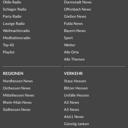
Oldie Radio
Darmstadt News
Schlager Radio
Offenbach News
Party Radio
Gießen News
Lounge Radio
Fulda News
Weihnachtsradio
Bayern News
Meditationsradio
Sport
Top 40
Wetter
Playlist
Alle Orte
Alle Themen
REGIONEN
VERKEHR
Nordhessen News
Staus Hessen
Osthessen News
Blitzer Hessen
Mittelhessen News
Unfälle Hessen
Rhein-Main News
A3 News
Südhessen News
A5 News
A661 News
Günstig tanken