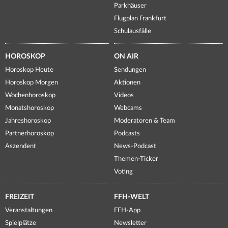
Parkhäuser
Flugplan Frankfurt
Schulausfälle
HOROSKOP
ON AIR
Horoskop Heute
Sendungen
Horoskop Morgen
Aktionen
Wochenhoroskop
Videos
Monatshoroskop
Webcams
Jahreshoroskop
Moderatoren & Team
Partnerhoroskop
Podcasts
Aszendent
News-Podcast
Themen-Ticker
Voting
FREIZEIT
FFH-WELT
Veranstaltungen
FFH-App
Spielplätze
Newsletter