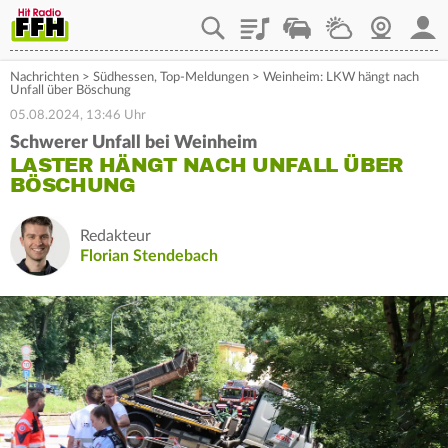
Playlist
Staupilot
Wetter
Webcam
Mein
Nachrichten
>
Südhessen
,
Top-Meldungen
>
Weinheim: LKW hängt nach
Unfall über Böschung
05.08.2024, 13:46 Uhr
Schwerer Unfall bei Weinheim
LASTER HÄNGT NACH UNFALL ÜBER
BÖSCHUNG
Redakteur
Florian Stendebach