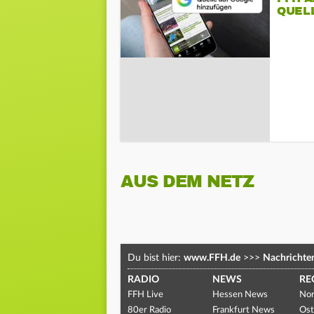
QUEL
AUS DEM NETZ
Du bist hier:
www.FFH.de
>>>
Nachrichte
RADIO
NEWS
RE
FFH Live
Hessen News
Nor
80er Radio
Frankfurt News
Ost