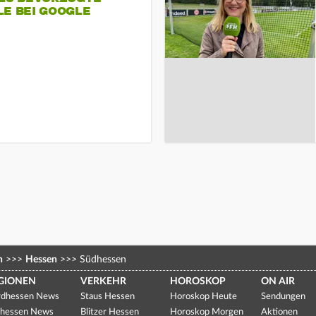
LE BEI GOOGLE
n
>>>
Hessen
>>>
Südhessen
GIONEN
VERKEHR
HOROSKOP
ON AIR
dhessen News
Staus Hessen
Horoskop Heute
Sendungen
hessen News
Blitzer Hessen
Horoskop Morgen
Aktionen