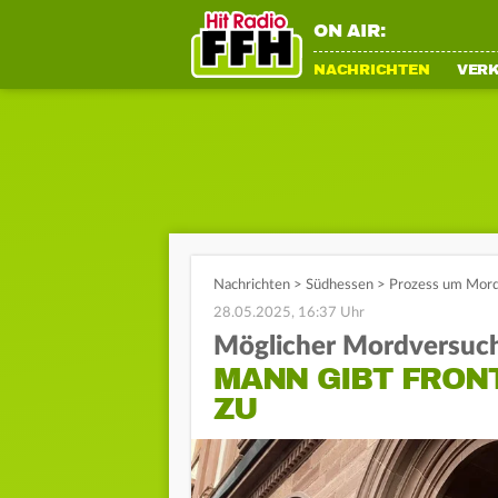
ON AIR:
NACHRICHTEN
VER
Nachrichten
>
Südhessen
>
Prozess um Mordv
28.05.2025, 16:37 Uhr
Möglicher Mordversuc
MANN GIBT FRON
ZU