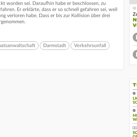
kt worden sei. Daraufhin habe er beschlossen, zu
fahren. Er erklärte, dass er so schnell gefahren sei, weil
Z
ng verloren habe. Dass er bis zur Kollision über drei
N
ahrgenommen.
V
aatsanwaltschaft
Darmstadt
Verkehrsunfall
T
L
S
M
W
S
G