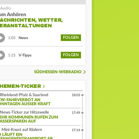
um Anhören
ACHRICHTEN, WETTER,
ERANSTALTUNGEN
FOLGEN
1:05
News
FOLGEN
1:15
V-Tipps
SÜDHESSEN-WEBRADIO
HEMEN-TICKER
Rheinland-Pfalz & Saarland
18:03
KW-FAHRVERBOT AN
ONNTAGEN AUSSER KRAFT
News-Ticker zur Hitzewelle
17:49
EHR KOMMUNEN RUFEN ZUM
ASSERSPAREN AUF
Mini-Knast auf Rädern
17:14
O LÄUFT EIN
EFANGENENTRANSPORT AB