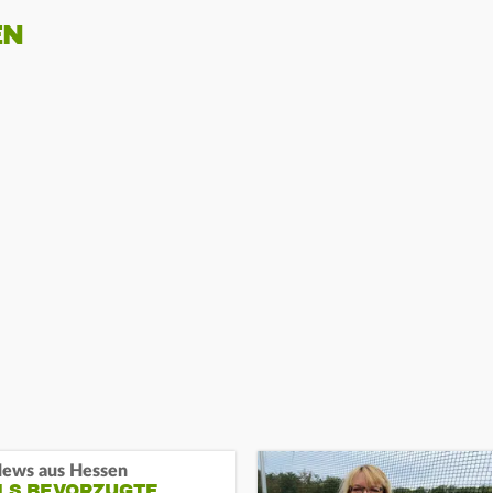
EN
ews aus Hessen
ALS BEVORZUGTE