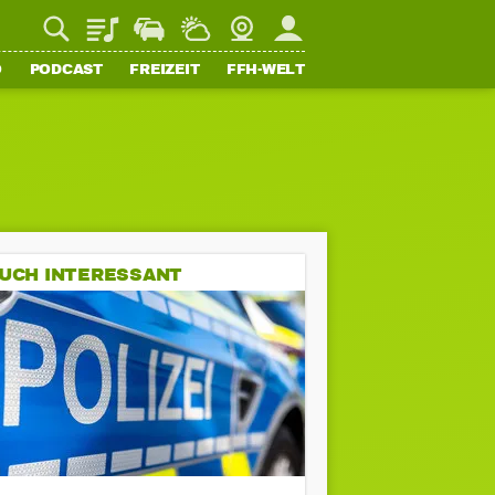
Playlist
Staupilot
Wetter
Webcam
Mein FFH
O
PODCAST
FREIZEIT
FFH-WELT
UCH INTERESSANT