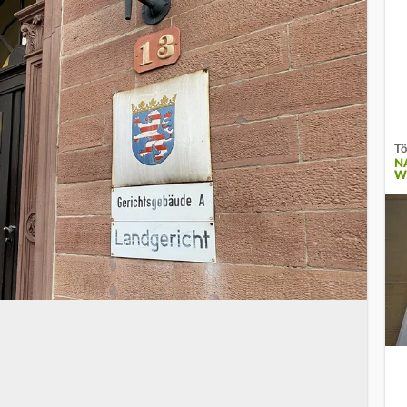
Tö
N
W