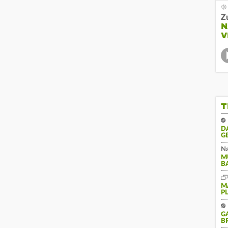
Z
N
V
T
D
G
Na
M
B
M
P
G
B