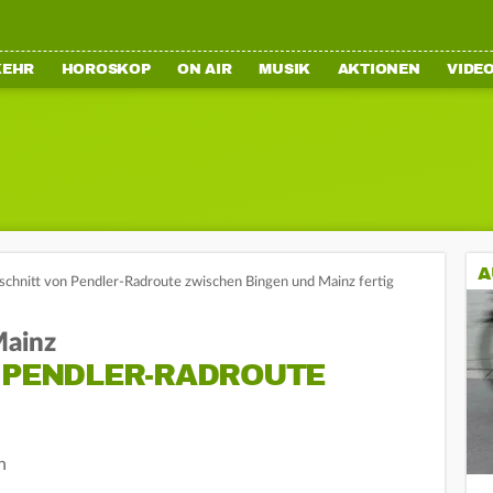
KEHR
HOROSKOP
ON AIR
MUSIK
AKTIONEN
VIDE
A
schnitt von Pendler-Radroute zwischen Bingen und Mainz fertig
Mainz
N PENDLER-RADROUTE
n