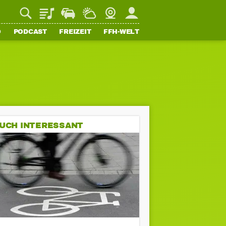
Playlist
Staupilot
Wetter
Webcam
Mein FFH
O
PODCAST
FREIZEIT
FFH-WELT
UCH INTERESSANT