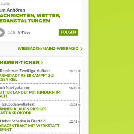
um Anhören
ACHRICHTEN, WETTER,
ERANSTALTUNGEN
FOLGEN
1:15
V-Tipps
WIESBADEN/MAINZ-WEBRADIO
HEMEN-TICKER
Remis zum Zweitliga-Auftakt
14:55
ARMSTADT 98 ERKÄMPFT 2:2
EGEN KIEL
ch Navi gefahren
14:13
UTTER LANDET MIT KINDERN IM
ACH
Gäubodenvolksfest
13:25
ÄNNER KLAUEN RIESIGES
LASTIKKROKODIL
Hoher Schaden in Eiterfeld
12:48
ARAGENTRAKT MIT WERKSTATT
RENNT