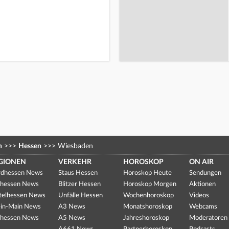
n
>>>
Hessen
>>>
Wiesbaden
GIONEN
VERKEHR
HOROSKOP
ON AIR
dhessen News
Staus Hessen
Horoskop Heute
Sendungen
hessen News
Blitzer Hessen
Horoskop Morgen
Aktionen
telhessen News
Unfälle Hessen
Wochenhoroskop
Videos
in-Main News
A3 News
Monatshoroskop
Webcams
hessen News
A5 News
Jahreshoroskop
Moderatoren