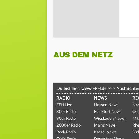
AUS DEM NETZ
Du bist hier:
www.FFH.de
>>>
Nachrichte
RADIO
NEWS
RE
FFH Live
Hessen News
Nor
80er Radio
Frankfurt News
Ost
90er Radio
Wiesbaden News
Mit
2000er Radio
Mainz News
Rhe
Rock Radio
Kassel News
Süd