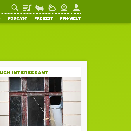
Playlist
Staupilot
Wetter
Webcam
Mein FFH
O
PODCAST
FREIZEIT
FFH-WELT
UCH INTERESSANT