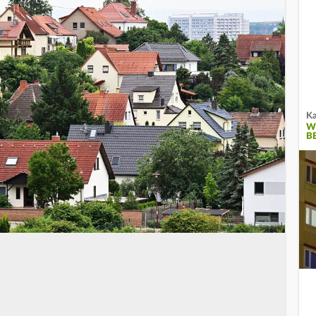
Ka
W
B