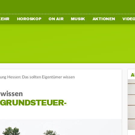
KEHR
HOROSKOP
ON AIR
MUSIK
AKTIONEN
VIDE
A
ung Hessen: Das sollten Eigentümer wissen
 wissen
 GRUNDSTEUER-