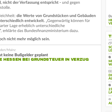
 nicht der Verfassung entspricht -
und gegen
stoße.
leichheit:
die Werte von Grundstücken und Gebäuden
Da
H
erschiedlich entwickelt.
„Gegenwärtig können für
V
arter Lage erheblich unterschiedliche
, erklärte das Bundesfinanzministerium dazu.
T
och nicht mehr möglich sein.
S
L
st keine Bußgelder geplant
E HESSEN BEI GRUNDSTEUER IN VERZUG
M
W
D
A
2
L
A