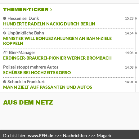
THEMEN-TICKER
Hessen sei Dank
15:23
HUNDERTE RADELN NACKIG DURCH BERLIN
Unpünktliche Bahn
14:54
MINISTER WILL BONUSZAHLUNGEN AN BAHN-ZIELE
KOPPELN
Bier-Manager
14:04
ERDINGER-BRAUEREI-PIONIER WERNER BROMBACH
Polizei stoppt mehrere Autos
14:03
SCHÜSSE BEI HOCHZEITSKORSO
Schock in Frankfurt
14:01
MANN ZIELT AUF PASSANTEN UND AUTOS
AUS DEM NETZ
Du bist hier:
www.FFH.de
>>>
Nachrichten
>>>
Magazin