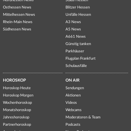
Nordhessen News
Staus Hessen
Osthessen News
Blitzer Hessen
Mittelhessen News
Unfälle Hessen
Rhein-Main News
A3 News
Südhessen News
A5 News
A661 News
Günstig tanken
Parkhäuser
Flugplan Frankfurt
Schulausfälle
HOROSKOP
ON AIR
Horoskop Heute
Sendungen
Horoskop Morgen
Aktionen
Wochenhoroskop
Videos
Monatshoroskop
Webcams
Jahreshoroskop
Moderatoren & Team
Partnerhoroskop
Podcasts