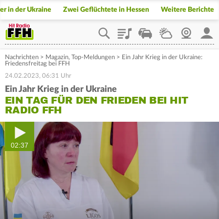
er in der Ukraine
Zwei Geflüchtete in Hessen
Weitere Berichte
Playlist
Staupilot
Wetter
Webcam
Mein
Nachrichten
>
Magazin
,
Top-Meldungen
>
Ein Jahr Krieg in der Ukraine:
Friedensfreitag bei FFH
24.02.2023, 06:31 Uhr
Ein Jahr Krieg in der Ukraine
EIN TAG FÜR DEN FRIEDEN BEI HIT
RADIO FFH
02:37