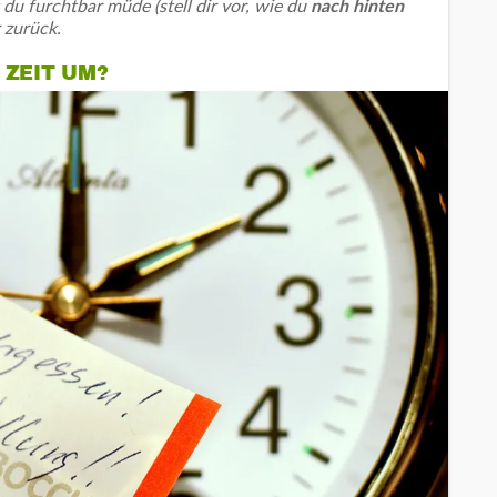
t du furchtbar müde (stell dir vor, wie du
nach hinten
r zurück.
 ZEIT UM?