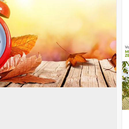
Vo
M
Z