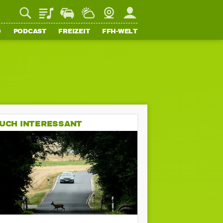
Playlist
Staupilot
Wetter
Webcam
Mein FFH
O
PODCAST
FREIZEIT
FFH-WELT
UCH INTERESSANT