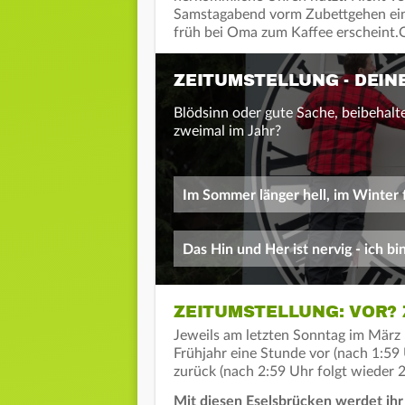
Samstagabend vorm Zubettgehen eine
früh bei Oma zum Kaffee erscheint.O
ZEITUMSTELLUNG - DEIN
Blödsinn oder gute Sache, beibehalt
zweimal im Jahr?
Im Sommer länger hell, im Winter f
Das Hin und Her ist nervig - ich bi
ZEITUMSTELLUNG: VOR? 
Jeweils am letzten Sonntag im März 
Frühjahr eine Stunde vor (nach 1:59
zurück (nach 2:59 Uhr folgt wieder 2
Mit diesen Eselsbrücken werdet ihr