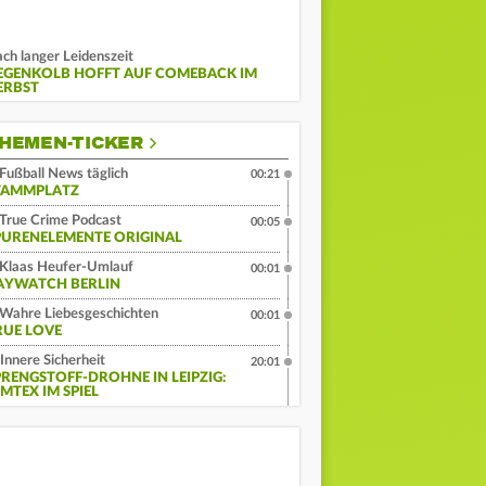
ch langer Leidenszeit
EGENKOLB HOFFT AUF COMEBACK IM
ERBST
HEMEN-TICKER
Fußball News täglich
00:21
TAMMPLATZ
True Crime Podcast
00:05
PURENELEMENTE ORIGINAL
Klaas Heufer-Umlauf
00:01
AYWATCH BERLIN
Wahre Liebesgeschichten
00:01
RUE LOVE
Innere Sicherheit
20:01
PRENGSTOFF-DROHNE IN LEIPZIG:
MTEX IM SPIEL