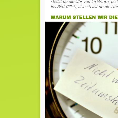
stellst du die Uhr vor. Im Winter bis
ins Bett fällst), also stellst du die Uh
WARUM STELLEN WIR DIE