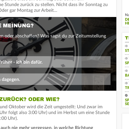
 Stunde zurück zu stellen. Nicht dass ihr Sonntag zu
der gar Montag zur Arbeit...
Na
D
H
E MEINUNG?
en oder abschaffen? Was sagst du zur Zeitumstellung
T
S
rüher - ich bin dafür.
S
B
n dagegen.
T
ZURÜCK? ODER WIE?
S
SE
und Oktober wird die Zeit umgestellt: Und zwar im
 Uhr folgt also 3:00 Uhr) und im Herbst um eine Stunde
:00 Uhr).
 auch nie mehr vergessen, in welche Richtung