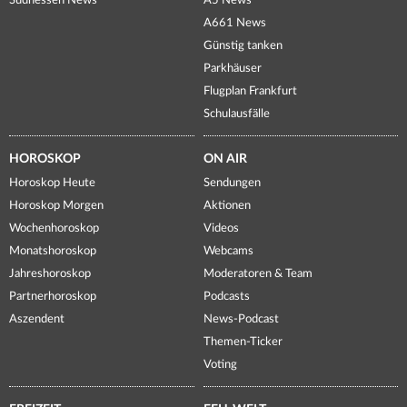
Südhessen News
A5 News
A661 News
Günstig tanken
Parkhäuser
Flugplan Frankfurt
Schulausfälle
HOROSKOP
ON AIR
Horoskop Heute
Sendungen
Horoskop Morgen
Aktionen
Wochenhoroskop
Videos
Monatshoroskop
Webcams
Jahreshoroskop
Moderatoren & Team
Partnerhoroskop
Podcasts
Aszendent
News-Podcast
Themen-Ticker
Voting