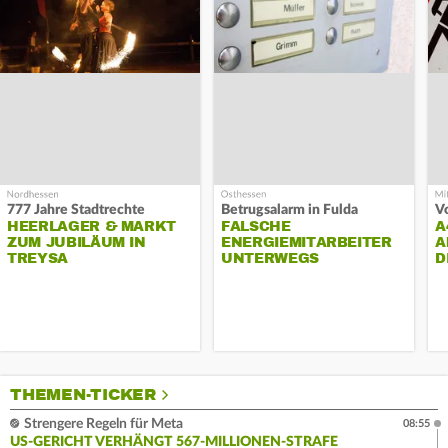
777 Jahre Stadtrechte
Betrugsalarm in Fulda
HEERLAGER & MARKT
FALSCHE
A
ZUM JUBILÄUM IN
ENERGIEMITARBEITER
A
TREYSA
UNTERWEGS
D
THEMEN-TICKER
Strengere Regeln für Meta
08:55
US-GERICHT VERHÄNGT 567-MILLIONEN-STRAFE