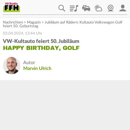
Playlist
Staupilot
Wetter
Webcam
Mein
Nachrichten
>
Magazin
>
Jubiläum auf Rädern: Kultauto Volkswagen Golf
feiert 50. Geburtstag
03.04.2024, 13:44 Uhr
VW-Kultauto feiert 50. Jubiläum
HAPPY BIRTHDAY, GOLF
Autor
Marvin Ulrich