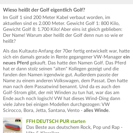
Wieso heißt der Golf eigentlich Golf?
Im Golf 1 sind 200 Meter Kabel verbaut worden, im
aktuellen sind es 2.000 Meter. Gewicht Golf 1: 800 Kilo,
Gewicht Golf 8: 1.700 Kilo! Aber eins ist gleich geblieben:
Der Name! Warum aber heißt der Golf denn nun so wie er
heißt?
Als das Kultauto Anfang der 70er fertig entwickelt war, hatte
sich ein damals gerade in Rente gegangener VW-Manager
ein
neues Pferd
gekauft. Das hatte den Namen Golf. Das Pferd
hat er dann stolz seinen "alten" Kollegen gezeigt und die
fanden den Namen irgendwie gut. Außerdem passte der
Name zu einem anderen Volkswagen, dem Passat. Den hatte
man nach dem Passatwind benannt. Und da es auch den
Golf-Strom gibt, der mit Winden zu tun hat, war das am
Ende auch noch logisch! VW hat dieses Wind-Ding dann
viele Jahre bei einigen Modellen durchgezogen: VW
Scirocco, Bora, Jetta, Santana, Vento -
alles Winde
.
FFH DEUTSCH PUR starten
Das Beste aus deutschem Rock, Pop und Rap -