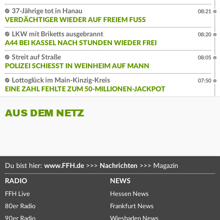
37-Jährige tot in Hanau
08:21
VERDÄCHTIGER WIEDER AUF FREIEM FUSS
LKW mit Briketts ausgebrannt
08:20
A44 BEI KASSEL NACH STUNDEN WIEDER FREI
Streit auf Straße
08:05
POLIZEI SCHIESST IN WEINHEIM AUF MANN
Lottoglück im Main-Kinzig-Kreis
07:50
EINE ZAHL FEHLTE ZUM 50-MILLIONEN-JACKPOT
AUS DEM NETZ
Du bist hier:
www.FFH.de
>>>
Nachrichten
>>>
Magazin
RADIO
NEWS
FFH Live
Hessen News
80er Radio
Frankfurt News
90er Radio
Wiesbaden News