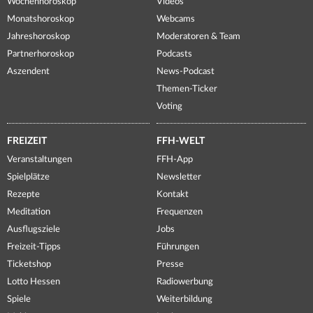
Wochenhoroskop
Videos
Monatshoroskop
Webcams
Jahreshoroskop
Moderatoren & Team
Partnerhoroskop
Podcasts
Aszendent
News-Podcast
Themen-Ticker
Voting
FREIZEIT
FFH-WELT
Veranstaltungen
FFH-App
Spielplätze
Newsletter
Rezepte
Kontakt
Meditation
Frequenzen
Ausflugsziele
Jobs
Freizeit-Tipps
Führungen
Ticketshop
Presse
Lotto Hessen
Radiowerbung
Spiele
Weiterbildung