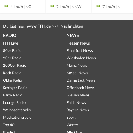
4 km/h | NO
7 km/h | NNW
7 km/h | N
Du bist hier:
www.FFH.de
>>>
Nachrichten
RADIO
NEWS
FFH Live
Hessen News
80er Radio
Frankfurt News
90er Radio
Wiesbaden News
2000er Radio
Mainz News
Rock Radio
Kassel News
Oldie Radio
Darmstadt News
Schlager Radio
Offenbach News
Party Radio
Gießen News
Lounge Radio
Fulda News
Weihnachtsradio
Bayern News
Meditationsradio
Sport
Top 40
Wetter
Playlist
Alle Orte