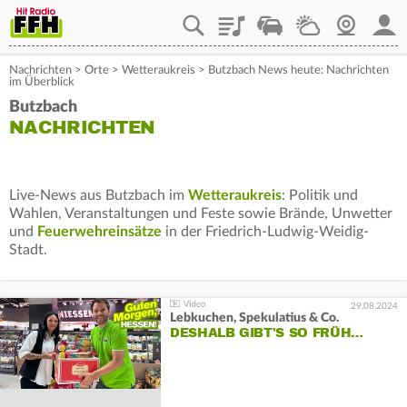
Playlist
Staupilot
Wetter
Webcam
Mein
Nachrichten
>
Orte
>
Wetteraukreis
>
Butzbach News heute: Nachrichten
im Überblick
Butzbach
NACHRICHTEN
Live-News aus Butzbach im
Wetteraukreis
: Politik und
Wahlen, Veranstaltungen und Feste sowie Brände, Unwetter
und
Feuerwehreinsätze
in der Friedrich-Ludwig-Weidig-
Stadt.
29.08.2024
Lebkuchen, Spekulatius & Co.
DESHALB GIBT'S SO FRÜH…