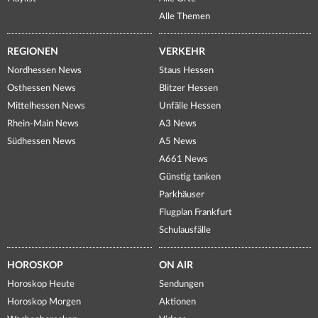
Alle Themen
REGIONEN
VERKEHR
Nordhessen News
Staus Hessen
Osthessen News
Blitzer Hessen
Mittelhessen News
Unfälle Hessen
Rhein-Main News
A3 News
Südhessen News
A5 News
A661 News
Günstig tanken
Parkhäuser
Flugplan Frankfurt
Schulausfälle
HOROSKOP
ON AIR
Horoskop Heute
Sendungen
Horoskop Morgen
Aktionen