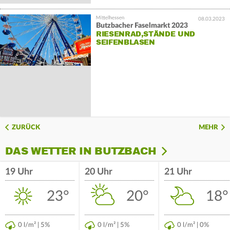
08.03.2023
Butzbacher Faselmarkt 2023
RIESENRAD,STÄNDE UND
SEIFENBLASEN
ZURÜCK
MEHR
DAS WETTER IN BUTZBACH
19 Uhr
20 Uhr
21 Uhr
23°
20°
18°
0 l/m² | 5%
0 l/m² | 5%
0 l/m² | 0%