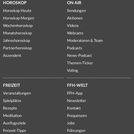
HOROSKOP
ON AIR
Horoskop Heute
Sendungen
Horoskop Morgen
Aktionen
Wochenhoroskop
Videos
Monatshoroskop
Webcams
Jahreshoroskop
Moderatoren & Team
Partnerhoroskop
Podcasts
Aszendent
News-Podcast
Themen-Ticker
Voting
FREIZEIT
FFH-WELT
Veranstaltungen
FFH-App
Spielplätze
Newsletter
Rezepte
Kontakt
Meditation
Frequenzen
Ausflugsziele
Jobs
Freizeit-Tipps
Führungen