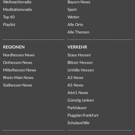
Weihnachtsradio
Bayern News
Meditationsradio
Sport
Top 40
Wetter
Playlist
Alle Orte
Alle Themen
REGIONEN
VERKEHR
Nordhessen News
Staus Hessen
Osthessen News
Blitzer Hessen
Mittelhessen News
Unfälle Hessen
Rhein-Main News
A3 News
Südhessen News
A5 News
A661 News
Günstig tanken
Parkhäuser
Flugplan Frankfurt
Schulausfälle