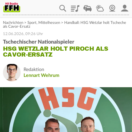
Playlist
Staupilot
Wetter
Webcam
Mein
Nachrichten
>
Sport
,
Mittelhessen
>
Handball: HSG Wetzlar holt Tscheche
als Cavor-Ersatz
12.06.2026, 09:26 Uhr
Tschechischer Nationalspieler
HSG WETZLAR HOLT PIROCH ALS
CAVOR-ERSATZ
Redaktion
Lennart Wehrum