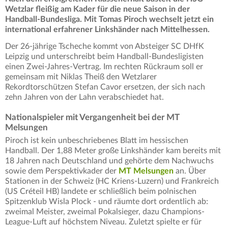
Wetzlar fleißig am Kader für die neue Saison in der
Handball-Bundesliga. Mit Tomas Piroch wechselt jetzt ein
international erfahrener Linkshänder nach Mittelhessen.
Der 26-jährige Tscheche kommt von Absteiger SC DHfK
Leipzig und unterschreibt beim Handball-Bundesligisten
einen Zwei-Jahres-Vertrag. Im rechten Rückraum soll er
gemeinsam mit Niklas Theiß den Wetzlarer
Rekordtorschützen Stefan Cavor ersetzen, der sich nach
zehn Jahren von der Lahn verabschiedet hat.
Nationalspieler mit Vergangenheit bei der MT
Melsungen
Piroch ist kein unbeschriebenes Blatt im hessischen
Handball. Der 1,88 Meter große Linkshänder kam bereits mit
18 Jahren nach Deutschland und gehörte dem Nachwuchs
sowie dem Perspektivkader der
MT Melsungen
an. Über
Stationen in der Schweiz (HC Kriens-Luzern) und Frankreich
(US Créteil HB) landete er schließlich beim polnischen
Spitzenklub Wisla Plock - und räumte dort ordentlich ab:
zweimal Meister, zweimal Pokalsieger, dazu Champions-
League-Luft auf höchstem Niveau. Zuletzt spielte er für