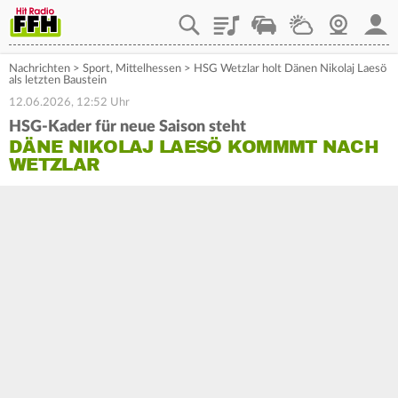
Playlist
Staupilot
Wetter
Webcam
Mein
Nachrichten
>
Sport
,
Mittelhessen
>
HSG Wetzlar holt Dänen Nikolaj Laesö
als letzten Baustein
12.06.2026, 12:52 Uhr
HSG-Kader für neue Saison steht
DÄNE NIKOLAJ LAESÖ KOMMMT NACH
WETZLAR