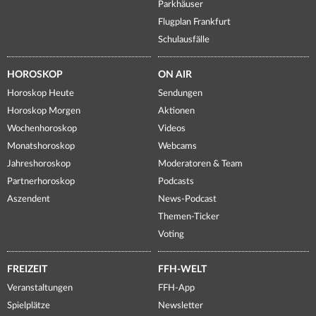
Parkhäuser
Flugplan Frankfurt
Schulausfälle
HOROSKOP
ON AIR
Horoskop Heute
Sendungen
Horoskop Morgen
Aktionen
Wochenhoroskop
Videos
Monatshoroskop
Webcams
Jahreshoroskop
Moderatoren & Team
Partnerhoroskop
Podcasts
Aszendent
News-Podcast
Themen-Ticker
Voting
FREIZEIT
FFH-WELT
Veranstaltungen
FFH-App
Spielplätze
Newsletter