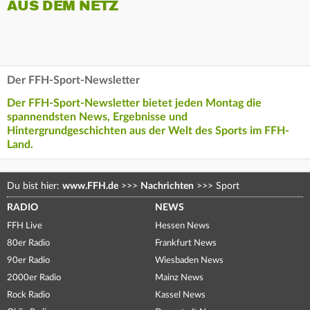
AUS DEM NETZ
Der FFH-Sport-Newsletter
Der FFH-Sport-Newsletter bietet jeden Montag die
spannendsten News, Ergebnisse und
Hintergrundgeschichten aus der Welt des Sports im FFH-
Land.
Du bist hier:
www.FFH.de
>>>
Nachrichten
>>>
Sport
RADIO
NEWS
FFH Live
Hessen News
80er Radio
Frankfurt News
90er Radio
Wiesbaden News
2000er Radio
Mainz News
Rock Radio
Kassel News