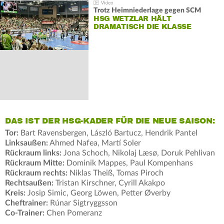
Trotz Heimniederlage gegen SCM
HSG WETZLAR HÄLT
DRAMATISCH DIE KLASSE
DAS IST DER HSG-KADER FÜR DIE NEUE SAISON:
Tor:
Bart Ravensbergen, László Bartucz, Hendrik Pantel
Linksaußen:
Ahmed Nafea, Martí Soler
Rückraum links:
Jona Schoch, Nikolaj Læsø, Doruk Pehlivan
Rückraum Mitte:
Dominik Mappes, Paul Kompenhans
Rückraum rechts:
Niklas Theiß, Tomas Piroch
Rechtsaußen:
Tristan Kirschner, Cyrill Akakpo
Kreis:
Josip Simic, Georg Löwen, Petter Øverby
Cheftrainer:
Rúnar Sigtryggsson
Co-Trainer:
Chen Pomeranz