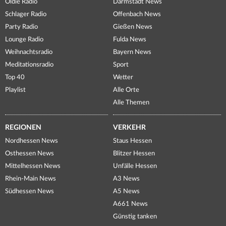
Oldie Radio
Darmstadt News
Schlager Radio
Offenbach News
Party Radio
Gießen News
Lounge Radio
Fulda News
Weihnachtsradio
Bayern News
Meditationsradio
Sport
Top 40
Wetter
Playlist
Alle Orte
Alle Themen
REGIONEN
VERKEHR
Nordhessen News
Staus Hessen
Osthessen News
Blitzer Hessen
Mittelhessen News
Unfälle Hessen
Rhein-Main News
A3 News
Südhessen News
A5 News
A661 News
Günstig tanken