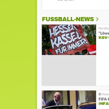
FUSSBALL-NEWS
"Löwe
KSV-
FIFA-
INFA