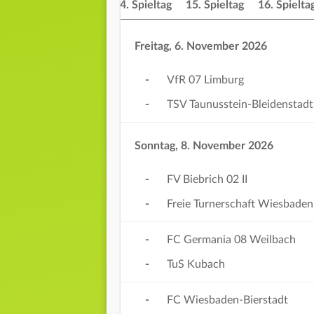
ieltag
13. Spieltag
14. Spieltag
15. Spieltag
16. Spielta
Freitag, 6. November 2026
-
VfR 07 Limburg
-
TSV Taunusstein-Bleidenstadt
Sonntag, 8. November 2026
-
FV Biebrich 02 II
-
Freie Turnerschaft Wiesbaden
-
FC Germania 08 Weilbach
-
TuS Kubach
-
FC Wiesbaden-Bierstadt