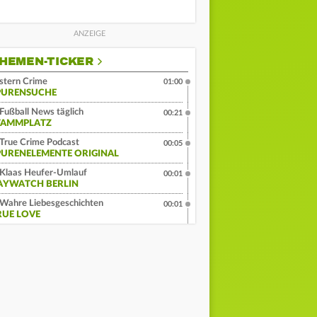
HEMEN-TICKER
stern Crime
01:00
PURENSUCHE
Fußball News täglich
00:21
TAMMPLATZ
True Crime Podcast
00:05
PURENELEMENTE ORIGINAL
Klaas Heufer-Umlauf
00:01
AYWATCH BERLIN
Wahre Liebesgeschichten
00:01
RUE LOVE