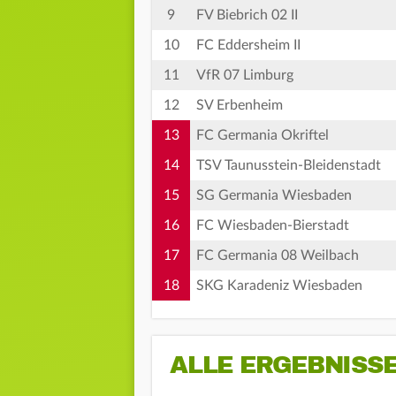
9
FV Biebrich 02 II
10
FC Eddersheim II
11
VfR 07 Limburg
12
SV Erbenheim
13
FC Germania Okriftel
14
TSV Taunusstein-Bleidenstadt
15
SG Germania Wiesbaden
16
FC Wiesbaden-Bierstadt
17
FC Germania 08 Weilbach
18
SKG Karadeniz Wiesbaden
ALLE ERGEBNISS