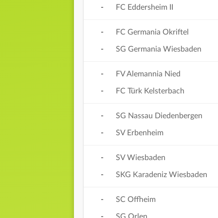
-
FC Eddersheim II
-
FC Germania Okriftel
-
SG Germania Wiesbaden
-
FV Alemannia Nied
-
FC Türk Kelsterbach
-
SG Nassau Diedenbergen
-
SV Erbenheim
-
SV Wiesbaden
-
SKG Karadeniz Wiesbaden
-
SC Offheim
-
SG Orlen