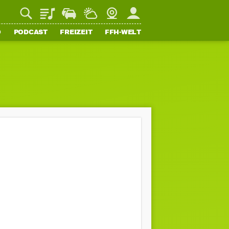
Playlist
Staupilot
Wetter
Webcam
Mein FFH
O
PODCAST
FREIZEIT
FFH-WELT