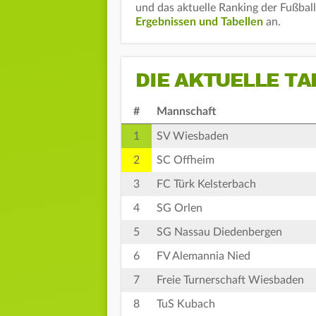
und das aktuelle Ranking der Fußbal
Ergebnissen und Tabellen
an.
DIE AKTUELLE TA
#
Mannschaft
1
SV Wiesbaden
2
SC Offheim
3
FC Türk Kelsterbach
4
SG Orlen
5
SG Nassau Diedenbergen
6
FV Alemannia Nied
7
Freie Turnerschaft Wiesbaden
8
TuS Kubach