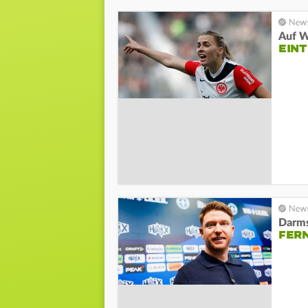
Auf W
EINT
Darms
FERN