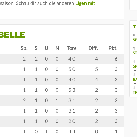
lsaison. Schau dir auch die anderen
Ligen mit
T
BELLE
S
Sp.
S
U
N
Tore
Diff.
Pkt.
S
2
2
0
0
4:0
4
6
S
1
1
0
0
5:0
5
3
1
1
0
0
4:0
4
3
B
1
1
0
0
5:3
2
3
T
2
1
0
1
3:1
2
3
1
1
0
0
3:1
2
3
1
1
0
0
2:0
2
3
1
0
1
0
4:4
0
1