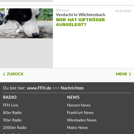
05.01.2026
Verdacht in Wächtersbach
WER HAT GIFTKÖDER
AUSGELEGT?
ZURÜCK
MEHR
Du bist hier:
www.FFH.de
>>>
Nachrichten
RADIO
NEWS
FFH Live
Hessen News
80er Radio
Frankfurt News
90er Radio
Wiesbaden News
2000er Radio
Mainz News