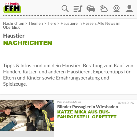
Playlist
Staupilot
Wetter
Webcam
Mein
Nachrichten
>
Themen
>
Tiere
>
Haustiere in Hessen: Alle News im
Überblick
Haustier
NACHRICHTEN
Tipps & Infos rund um dein Haustier: Beratung zum Kauf von
Hunden, Katzen und anderen Haustieren, Expertentipps für
Eltern und Kinder sowie Ernährungsberatung und
Spielzeuge.
02.04.2026
Blinder Passagier in Wiesbaden
KATZE MIKA AUS BUS-
FAHRGESTELL GERETTET