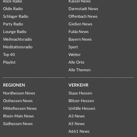
Rock Radio
Kassel News
Oldie Radio
Darmstadt News
Schlager Radio
Offenbach News
Party Radio
Gießen News
Lounge Radio
Fulda News
Weihnachtsradio
Bayern News
Meditationsradio
Sport
Top 40
Wetter
Playlist
Alle Orte
Alle Themen
REGIONEN
VERKEHR
Nordhessen News
Staus Hessen
Osthessen News
Blitzer Hessen
Mittelhessen News
Unfälle Hessen
Rhein-Main News
A3 News
Südhessen News
A5 News
A661 News