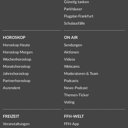
Günstig tanken
Parkhäuser
Flugplan Frankfurt
Schulausfälle
HOROSKOP
ON AIR
Horoskop Heute
Sendungen
Horoskop Morgen
Aktionen
Wochenhoroskop
Videos
Monatshoroskop
Webcams
Jahreshoroskop
Moderatoren & Team
Partnerhoroskop
Podcasts
Aszendent
News-Podcast
Themen-Ticker
Voting
FREIZEIT
FFH-WELT
Veranstaltungen
FFH-App