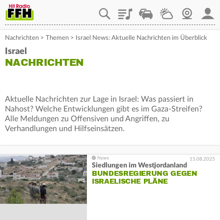
Playlist
Staupilot
Wetter
Webcam
Mein
Nachrichten
>
Themen
>
Israel News: Aktuelle Nachrichten im Überblick
Israel
NACHRICHTEN
Aktuelle Nachrichten zur Lage in Israel: Was passiert in
Nahost? Welche Entwicklungen gibt es im Gaza-Streifen?
Alle Meldungen zu Offensiven und Angriffen, zu
Verhandlungen und Hilfseinsätzen.
15.08.2025
Siedlungen im Westjordanland
BUNDESREGIERUNG GEGEN
ISRAELISCHE PLÄNE