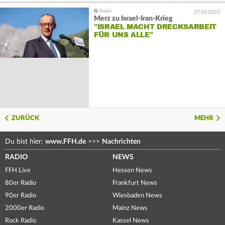
17.06.2025
Merz zu Israel-Iran-Krieg
"ISRAEL MACHT DRECKSARBEIT
FÜR UNS ALLE"
ZURÜCK
MEHR
Du bist hier:
www.FFH.de
>>>
Nachrichten
RADIO
NEWS
FFH Live
Hessen News
80er Radio
Frankfurt News
90er Radio
Wiesbaden News
2000er Radio
Mainz News
Rock Radio
Kassel News