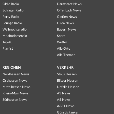
Oldie Radio
Darmstadt News
Schlager Radio
Offenbach News
Party Radio
Gießen News
Lounge Radio
Fulda News
Weihnachtsradio
Bayern News
Meditationsradio
Sport
Top 40
Wetter
Playlist
Alle Orte
Alle Themen
REGIONEN
VERKEHR
Nordhessen News
Staus Hessen
Osthessen News
Blitzer Hessen
Mittelhessen News
Unfälle Hessen
Rhein-Main News
A3 News
Südhessen News
A5 News
A661 News
Günstig tanken