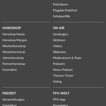
Parkhäuser
Flugplan Frankfurt
Schulausfälle
HOROSKOP
ON AIR
Horoskop Heute
Sendungen
Horoskop Morgen
Aktionen
Wochenhoroskop
Videos
Monatshoroskop
Webcams
Jahreshoroskop
Moderatoren & Team
Partnerhoroskop
Podcasts
Aszendent
News-Podcast
Themen-Ticker
Voting
FREIZEIT
FFH-WELT
Veranstaltungen
FFH-App
Spielplätze
Newsletter