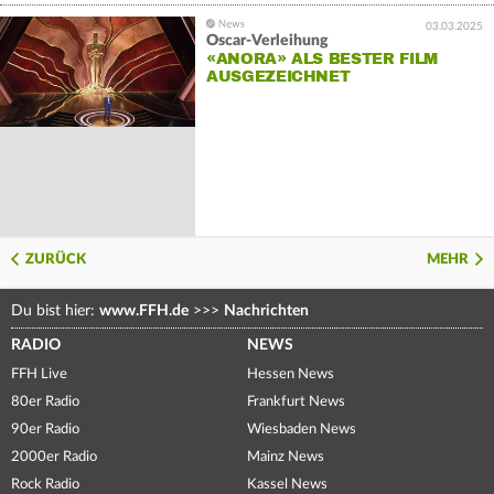
03.03.2025
Oscar-Verleihung
«ANORA» ALS BESTER FILM
AUSGEZEICHNET
ZURÜCK
MEHR
Du bist hier:
www.FFH.de
>>>
Nachrichten
RADIO
NEWS
FFH Live
Hessen News
80er Radio
Frankfurt News
90er Radio
Wiesbaden News
2000er Radio
Mainz News
Rock Radio
Kassel News