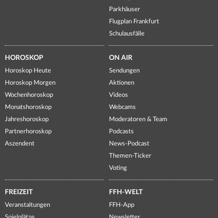
Parkhäuser
Flugplan Frankfurt
Schulausfälle
HOROSKOP
ON AIR
Horoskop Heute
Sendungen
Horoskop Morgen
Aktionen
Wochenhoroskop
Videos
Monatshoroskop
Webcams
Jahreshoroskop
Moderatoren & Team
Partnerhoroskop
Podcasts
Aszendent
News-Podcast
Themen-Ticker
Voting
FREIZEIT
FFH-WELT
Veranstaltungen
FFH-App
Spielplätze
Newsletter