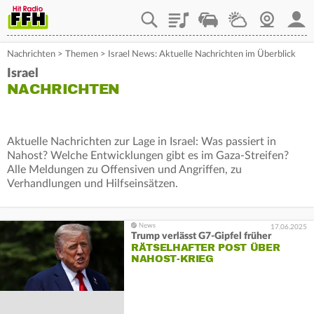
Playlist
Staupilot
Wetter
Webcam
Mein
Nachrichten
>
Themen
>
Israel News: Aktuelle Nachrichten im Überblick
Israel
NACHRICHTEN
Aktuelle Nachrichten zur Lage in Israel: Was passiert in
Nahost? Welche Entwicklungen gibt es im Gaza-Streifen?
Alle Meldungen zu Offensiven und Angriffen, zu
Verhandlungen und Hilfseinsätzen.
17.06.2025
Trump verlässt G7-Gipfel früher
RÄTSELHAFTER POST ÜBER
NAHOST-KRIEG