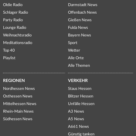
Oldie Radio
Darmstadt News
Schlager Radio
Offenbach News
Party Radio
Gießen News
Lounge Radio
Fulda News
Weihnachtsradio
Bayern News
Meditationsradio
Sport
Top 40
Wetter
Playlist
Alle Orte
Alle Themen
REGIONEN
VERKEHR
Nordhessen News
Staus Hessen
Osthessen News
Blitzer Hessen
Mittelhessen News
Unfälle Hessen
Rhein-Main News
A3 News
Südhessen News
A5 News
A661 News
Günstig tanken