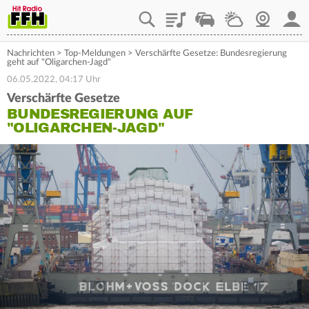
Playlist
Staupilot
Wetter
Webcam
Mein
Nachrichten
>
Top-Meldungen
>
Verschärfte Gesetze: Bundesregierung
geht auf "Oligarchen-Jagd"
06.05.2022, 04:17 Uhr
Verschärfte Gesetze
BUNDESREGIERUNG AUF
"OLIGARCHEN-JAGD"