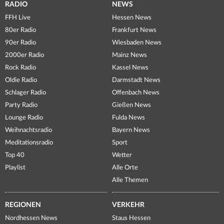
RADIO
NEWS
FFH Live
Hessen News
80er Radio
Frankfurt News
90er Radio
Wiesbaden News
2000er Radio
Mainz News
Rock Radio
Kassel News
Oldie Radio
Darmstadt News
Schlager Radio
Offenbach News
Party Radio
Gießen News
Lounge Radio
Fulda News
Weihnachtsradio
Bayern News
Meditationsradio
Sport
Top 40
Wetter
Playlist
Alle Orte
Alle Themen
REGIONEN
VERKEHR
Nordhessen News
Staus Hessen