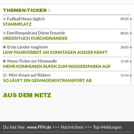
THEMEN-TICKER
Fußball News täglich
00:05
STAMMPLATZ
Familienpodcast Deine Freunde
00:01
ORDENTLICH DURCHEINANDER
Erste Länder reagieren
18:03
LKW-FAHRVERBOT AN SONNTAGEN AUSSER KRAFT
News-Ticker zur Hitzewelle
17:49
MEHR KOMMUNEN RUFEN ZUM WASSERSPAREN AUF
Mini-Knast auf Rädern
17:14
SO LÄUFT EIN GEFANGENENTRANSPORT AB
AUS DEM NETZ
Du bist hier:
www.FFH.de
>>>
Nachrichten
>>>
Top-Meldungen