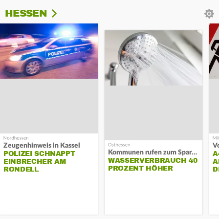
HESSEN
Zeugenhinweis in Kassel
Kommunen rufen zum Sparen auf
POLIZEI SCHNAPPT
A
WASSERVERBRAUCH 40
EINBRECHER AM
A
PROZENT HÖHER
RONDELL
D