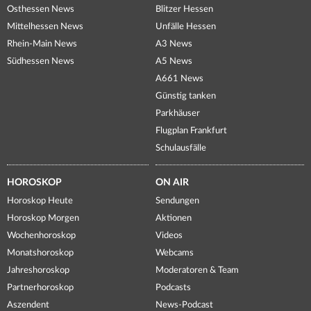
Osthessen News
Blitzer Hessen
Mittelhessen News
Unfälle Hessen
Rhein-Main News
A3 News
Südhessen News
A5 News
A661 News
Günstig tanken
Parkhäuser
Flugplan Frankfurt
Schulausfälle
HOROSKOP
ON AIR
Horoskop Heute
Sendungen
Horoskop Morgen
Aktionen
Wochenhoroskop
Videos
Monatshoroskop
Webcams
Jahreshoroskop
Moderatoren & Team
Partnerhoroskop
Podcasts
Aszendent
News-Podcast