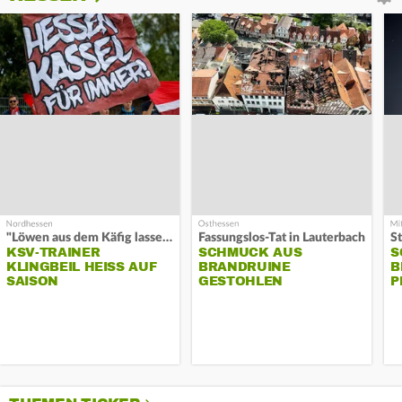
"Löwen aus dem Käfig lassen"
Fassungslos-Tat in Lauterbach
KSV-TRAINER
SCHMUCK AUS
S
KLINGBEIL HEISS AUF S
BRANDRUINE
B
AISON
GESTOHLEN
P