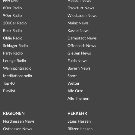
FFH Live
Hessen News
80er Radio
Frankfurt News
90er Radio
Wiesbaden News
2000er Radio
Mainz News
Rock Radio
Kassel News
Oldie Radio
Darmstadt News
Schlager Radio
Offenbach News
Party Radio
Gießen News
Lounge Radio
Fulda News
Weihnachtsradio
Bayern News
Meditationsradio
Sport
Top 40
Wetter
Playlist
Alle Orte
Alle Themen
REGIONEN
VERKEHR
Nordhessen News
Staus Hessen
Osthessen News
Blitzer Hessen