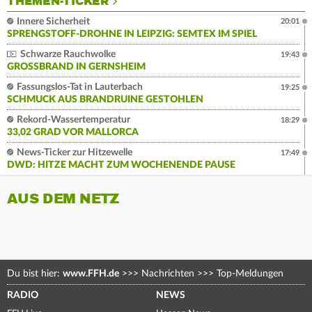
THEMEN-TICKER
Innere Sicherheit
20:01
SPRENGSTOFF-DROHNE IN LEIPZIG: SEMTEX IM SPIEL
Schwarze Rauchwolke
19:43
GROSSBRAND IN GERNSHEIM
Fassungslos-Tat in Lauterbach
19:25
SCHMUCK AUS BRANDRUINE GESTOHLEN
Rekord-Wassertemperatur
18:29
33,02 GRAD VOR MALLORCA
News-Ticker zur Hitzewelle
17:49
DWD: HITZE MACHT ZUM WOCHENENDE PAUSE
AUS DEM NETZ
Du bist hier:
www.FFH.de
>>>
Nachrichten
>>>
Top-Meldungen
RADIO
NEWS