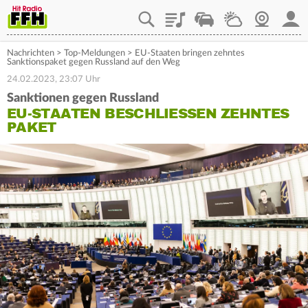
Playlist
Staupilot
Wetter
Webcam
Mein
Nachrichten
>
Top-Meldungen
>
EU-Staaten bringen zehntes
Sanktionspaket gegen Russland auf den Weg
24.02.2023, 23:07 Uhr
Sanktionen gegen Russland
EU-STAATEN BESCHLIESSEN ZEHNTES P
AKET