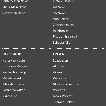
Mittelhessen News
Unfälle Hessen
Rhein-Main News
A3 News
Südhessen News
A5 News
A661 News
Günstig tanken
Parkhäuser
Flugplan Frankfurt
Schulausfälle
HOROSKOP
ON AIR
Horoskop Heute
Sendungen
Horoskop Morgen
Aktionen
Wochenhoroskop
Videos
Monatshoroskop
Webcams
Jahreshoroskop
Moderatoren & Team
Partnerhoroskop
Podcasts
Aszendent
News-Podcast
Themen-Ticker