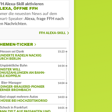
FH Alexa-Skill aktivieren
LEXA, ÖFFNE FFH
mmer die neuesten News auf dem
mart-Speaker:
Alexa, frage FFH nach
en Nachrichten
.
FFH ALEXA-SKILL
HEMEN-TICKER
Hessen sei Dank
15:23
UNDERTE RADELN NACKIG
URCH BERLIN
Unpünktliche Bahn
14:54
INISTER WILL
ONUSZAHLUNGEN AN BAHN-
IELE KOPPELN
Bier-Manager
14:04
RDINGER-BRAUEREI-PIONIER
ERNER BROMBACH
lizei stoppt mehrere Autos
14:03
CHÜSSE BEI HOCHZEITSKORSO
Schock in Frankfurt
14:01
ANN ZIELT AUF PASSANTEN UND