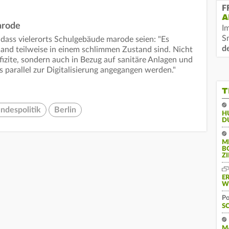
F
A
arode
I
S
, dass vielerorts Schulgebäude marode seien: "Es
d
land teilweise in einem schlimmen Zustand sind. Nicht
efizite, sondern auch in Bezug auf sanitäre Anlagen und
s parallel zur Digitalisierung angegangen werden."
T
ndespolitik
Berlin
H
D
M
B
Z
E
W
Po
S
M