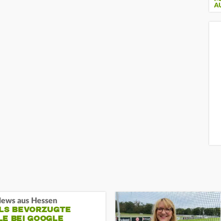
A
ews aus Hessen
ALS BEVORZUGTE
LE BEI GOOGLE