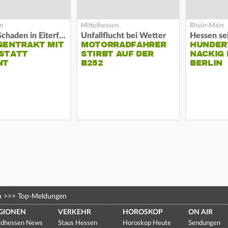
Hoher Schaden in Eiterfeld
Unfallflucht bei Wetter
Hessen se
GENTRAKT MIT
MOTORRADFAHRER
HUNDER
STATT
STIRBT AUF DER
NACKIG
NT
B252
BERLIN
n
>>>
Top-Meldungen
GIONEN
VERKEHR
HOROSKOP
ON AIR
dhessen News
Staus Hessen
Horoskop Heute
Sendungen