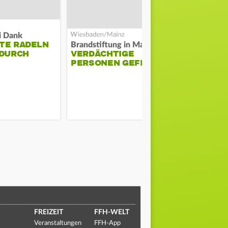
i Dank
TE RADELN
DARMSTAD
Brandstiftung in Mainz-Kastel?
 DURCH
VERDÄCHTIGE
ERKÄMPFT
PERSONEN GEFILMT
GEGEN KI
FREIZEIT
FFH-WELT
Veranstaltungen
FFH-App