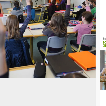
Sc
S
G