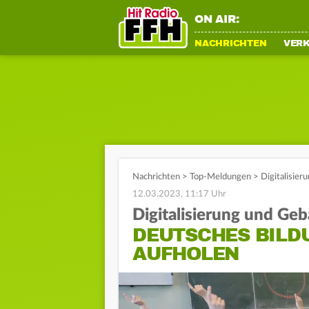
ON AIR:
NACHRICHTEN
VER
Nachrichten
>
Top-Meldungen
>
Digitalisie
12.03.2023, 11:17 Uhr
Digitalisierung und Ge
DEUTSCHES BILD
AUFHOLEN