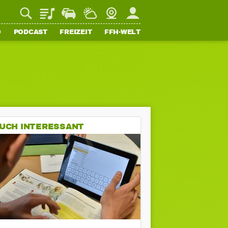
Playlist
Staupilot
Wetter
Webcam
Mein FFH
O
PODCAST
FREIZEIT
FFH-WELT
UCH INTERESSANT