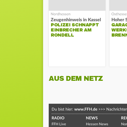
Zeugenhinweis in Kassel
POLIZEI SCHNAPPT
GARA
EINBRECHER AM
WERK
RONDELL
BREN
AUS DEM NETZ
Du bist hier:
www.FFH.de
>>>
Nachrichte
RADIO
NEWS
RE
FFH Live
Hessen News
Nor