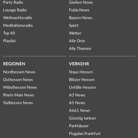
Party Radio
Gießen News
Lounge Radio
Fulda News
Weihnachtsradio
Bayern News
Meditationsradio
Sport
Top 40
Wetter
Playlist
Alle Orte
Alle Themen
REGIONEN
VERKEHR
Nordhessen News
Staus Hessen
Osthessen News
Blitzer Hessen
Mittelhessen News
Unfälle Hessen
Rhein-Main News
A3 News
Südhessen News
A5 News
A661 News
Günstig tanken
Parkhäuser
Flugplan Frankfurt