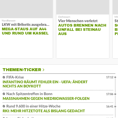
Vier Menschen verletzt
LKW mit Briketts ausgebrannt
AUTOS BRENNEN NACH
S
MEGA-STAUS AUF A44
UNFALL BEI STEINAU
B
UND RUND UM KASSEL
AUS
P
THEMEN-TICKER
FIFA-Krise
17:12
INFANTINO RÄUMT FEHLER EIN - UEFA: ÄNDERT
NICHTS AN BOYKOTT
Nach Spitzentreffen in Bonn
17:06
MASSNAHMEN GEGEN NIEDRIGWASSER-FOLGEN
Rund 9.600 in einer Hitze-Woche
16:41
RKI: MEHR HITZETOTE ALS BISLANG GEDACHT