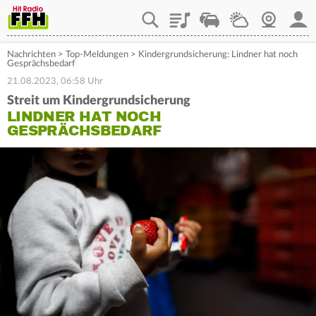
Playlist
Staupilot
Wetter
Webcam
Mein
Nachrichten
>
Top-Meldungen
>
Kindergrundsicherung: Lindner hat noch
Gesprächsbedarf
21.08.2023, 06:58 Uhr
Streit um Kindergrundsicherung
LINDNER HAT NOCH
GESPRÄCHSBEDARF