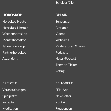
Schulausfälle
HOROSKOP
ON AIR
Horoskop Heute
Sendungen
Horoskop Morgen
Aktionen
Wochenhoroskop
Videos
Monatshoroskop
Webcams
Jahreshoroskop
Moderatoren & Team
Partnerhoroskop
Podcasts
Aszendent
News-Podcast
Themen-Ticker
Voting
FREIZEIT
FFH-WELT
Veranstaltungen
FFH-App
Spielplätze
Newsletter
Rezepte
Kontakt
Meditation
Frequenzen