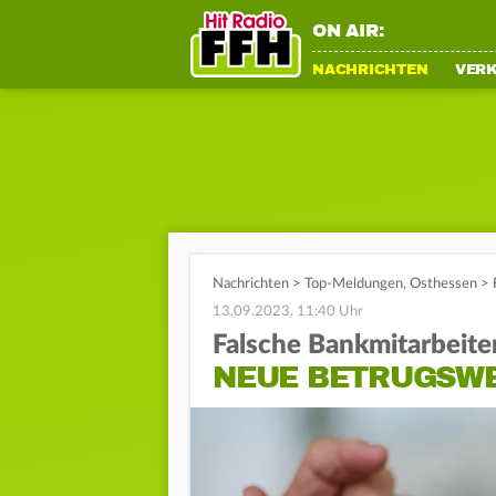
ON AIR:
NACHRICHTEN
VER
Nachrichten
>
Top-Meldungen
,
Osthessen
>
13.09.2023, 11:40 Uhr
Falsche Bankmitarbeite
NEUE BETRUGSWE