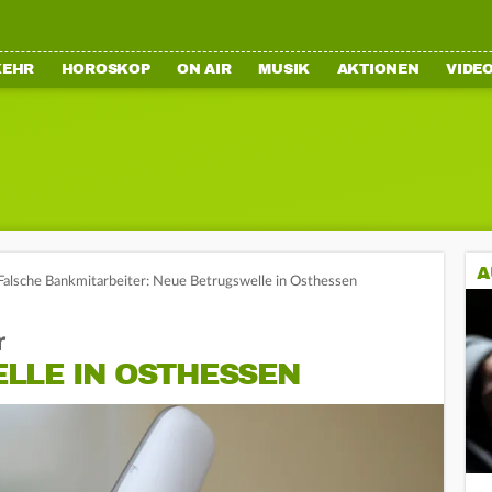
KEHR
HOROSKOP
ON AIR
MUSIK
AKTIONEN
VIDE
A
Falsche Bankmitarbeiter: Neue Betrugswelle in Osthessen
r
LLE IN OSTHESSEN