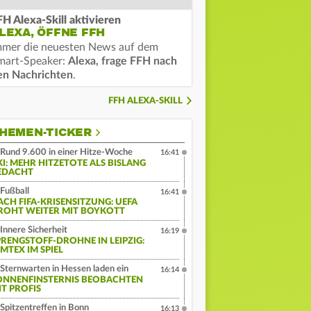
FH Alexa-Skill aktivieren
LEXA, ÖFFNE FFH
mmer die neuesten News auf dem
mart-Speaker:
Alexa, frage FFH nach
en Nachrichten
.
FFH ALEXA-SKILL
HEMEN-TICKER
Rund 9.600 in einer Hitze-Woche
16:41
KI: MEHR HITZETOTE ALS BISLANG
EDACHT
Fußball
16:41
ACH FIFA-KRISENSITZUNG: UEFA
ROHT WEITER MIT BOYKOTT
Innere Sicherheit
16:19
PRENGSTOFF-DROHNE IN LEIPZIG:
MTEX IM SPIEL
Sternwarten in Hessen laden ein
16:14
ONNENFINSTERNIS BEOBACHTEN
IT PROFIS
Spitzentreffen in Bonn
16:13