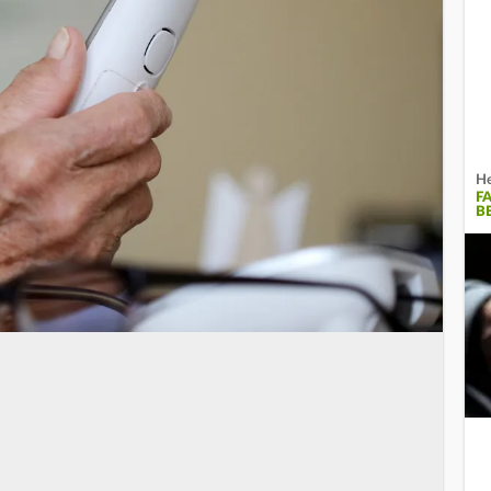
He
F
B