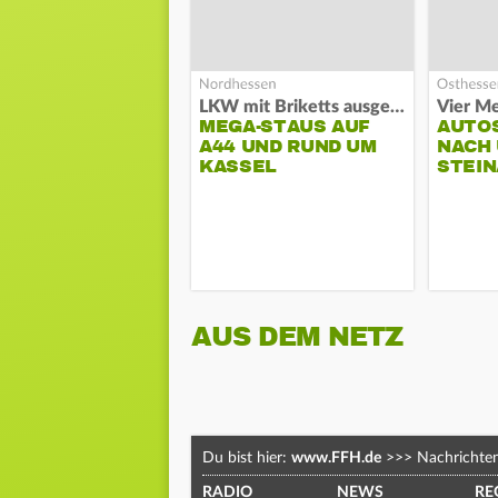
LKW mit Briketts ausgebrannt
Vier Me
MEGA-STAUS AUF
AUTO
A44 UND RUND UM
NACH 
KASSEL
STEIN
AUS DEM NETZ
Du bist hier:
www.FFH.de
>>>
Nachrichte
RADIO
NEWS
RE