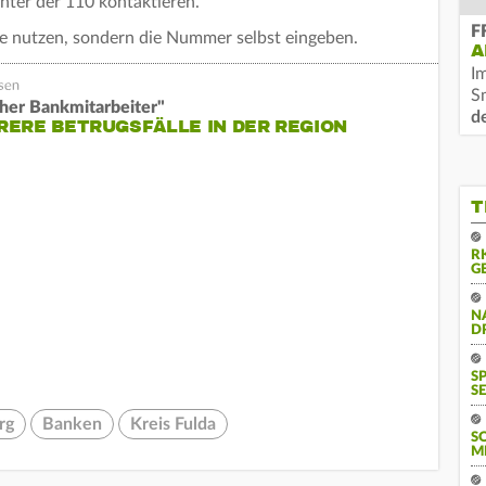
unter der 110 kontaktieren.
F
e nutzen, sondern die Nummer selbst eingeben.
A
I
S
cher Bankmitarbeiter"
d
ERE BETRUGSFÄLLE IN DER REGION
T
R
G
N
D
S
SE
rg
Banken
Kreis Fulda
S
M