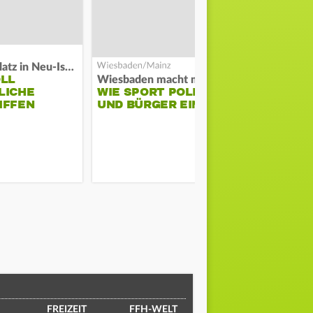
Auf Spielplatz in Neu-Isenburg
Große Waldb
OLL
FEUERWE
Wiesbaden macht mobil
LICHE
WIE SPORT POLIZEI
SCHÜTZT
IFFEN
UND BÜRGER EINT
ODENWALD
MUSIKFES
FREIZEIT
FFH-WELT