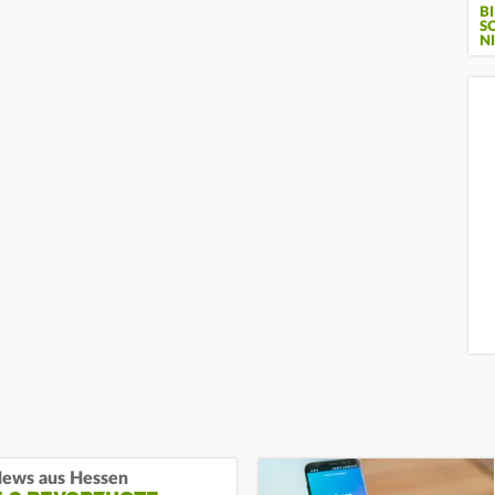
B
S
I
ews aus Hessen