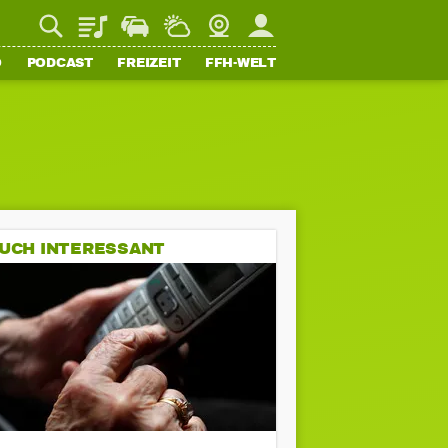
Playlist
Staupilot
Wetter
Webcam
Mein FFH
O
PODCAST
FREIZEIT
FFH-WELT
UCH INTERESSANT