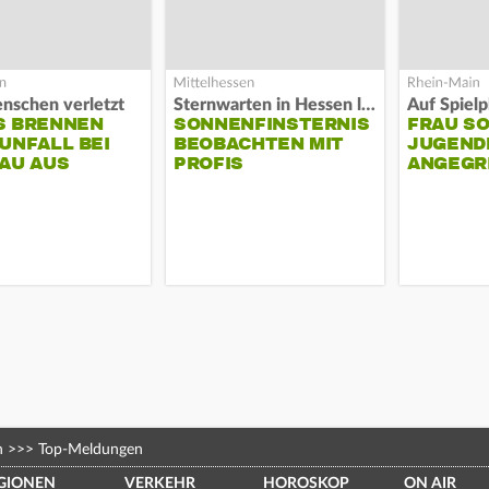
nschen verletzt
Sternwarten in Hessen laden ein
S BRENNEN
SONNENFINSTERNIS
FRAU S
UNFALL BEI
BEOBACHTEN MIT
JUGEND
AU AUS
PROFIS
ANGEGR
HABEN
n
>>>
Top-Meldungen
GIONEN
VERKEHR
HOROSKOP
ON AIR