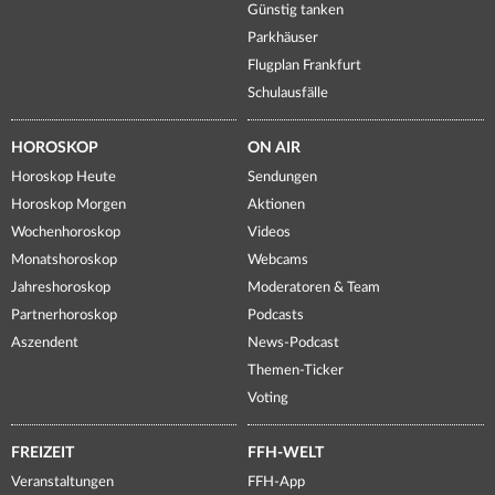
Günstig tanken
Parkhäuser
Flugplan Frankfurt
Schulausfälle
HOROSKOP
ON AIR
Horoskop Heute
Sendungen
Horoskop Morgen
Aktionen
Wochenhoroskop
Videos
Monatshoroskop
Webcams
Jahreshoroskop
Moderatoren & Team
Partnerhoroskop
Podcasts
Aszendent
News-Podcast
Themen-Ticker
Voting
FREIZEIT
FFH-WELT
Veranstaltungen
FFH-App