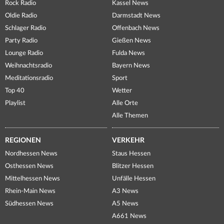
Rock Radio
Kassel News
Oldie Radio
Darmstadt News
Schlager Radio
Offenbach News
Party Radio
Gießen News
Lounge Radio
Fulda News
Weihnachtsradio
Bayern News
Meditationsradio
Sport
Top 40
Wetter
Playlist
Alle Orte
Alle Themen
REGIONEN
VERKEHR
Nordhessen News
Staus Hessen
Osthessen News
Blitzer Hessen
Mittelhessen News
Unfälle Hessen
Rhein-Main News
A3 News
Südhessen News
A5 News
A661 News