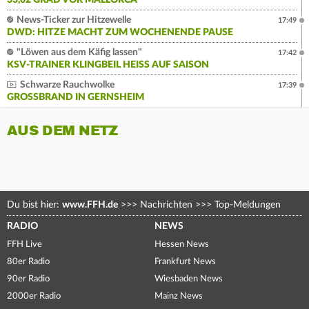
33,02 GRAD VOR MALLORCA
News-Ticker zur Hitzewelle
17:49
DWD: HITZE MACHT ZUM WOCHENENDE PAUSE
"Löwen aus dem Käfig lassen"
17:42
KSV-TRAINER KLINGBEIL HEISS AUF SAISON
Schwarze Rauchwolke
17:39
GROSSBRAND IN GERNSHEIM
AUS DEM NETZ
Du bist hier:
www.FFH.de
>>>
Nachrichten
>>>
Top-Meldungen
RADIO
NEWS
FFH Live
Hessen News
80er Radio
Frankfurt News
90er Radio
Wiesbaden News
2000er Radio
Mainz News