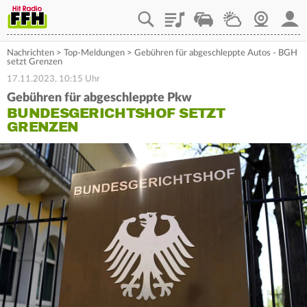
Playlist
Staupilot
Wetter
Webcam
Mein
Nachrichten
>
Top-Meldungen
>
Gebühren für abgeschleppte Autos - BGH
setzt Grenzen
17.11.2023, 10:15 Uhr
Gebühren für abgeschleppte Pkw
BUNDESGERICHTSHOF SETZT
GRENZEN