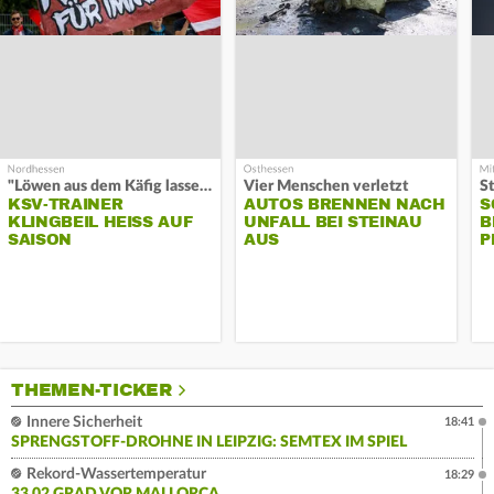
"Löwen aus dem Käfig lassen"
Vier Menschen verletzt
KSV-TRAINER
AUTOS BRENNEN NACH
S
KLINGBEIL HEISS AUF S
UNFALL BEI STEINAU
B
AISON
AUS
P
THEMEN-TICKER
Innere Sicherheit
18:41
SPRENGSTOFF-DROHNE IN LEIPZIG: SEMTEX IM SPIEL
Rekord-Wassertemperatur
18:29