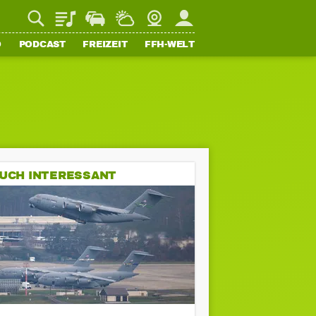
Playlist
Staupilot
Wetter
Webcam
Mein FFH
O
PODCAST
FREIZEIT
FFH-WELT
UCH INTERESSANT