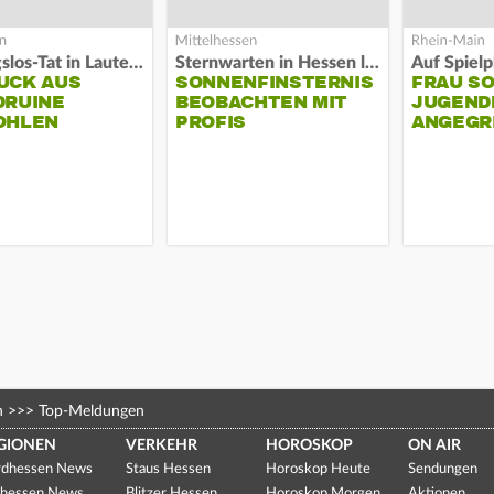
Fassungslos-Tat in Lauterbach
Sternwarten in Hessen laden ein
UCK AUS
SONNENFINSTERNIS
FRAU S
DRUINE
BEOBACHTEN MIT
JUGEND
OHLEN
PROFIS
ANGEGR
HABEN
n
>>>
Top-Meldungen
GIONEN
VERKEHR
HOROSKOP
ON AIR
dhessen News
Staus Hessen
Horoskop Heute
Sendungen
hessen News
Blitzer Hessen
Horoskop Morgen
Aktionen