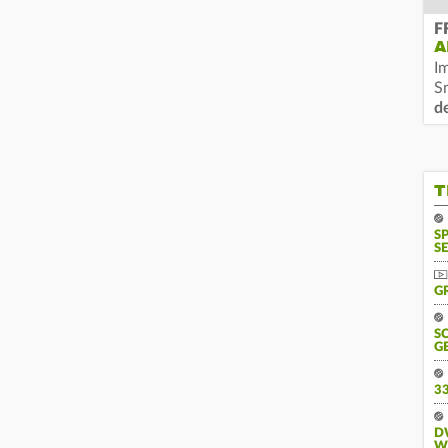
F
A
I
S
d
T
S
SE
G
S
G
3
D
W