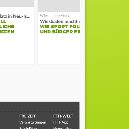
Auf Spielplatz in Neu-Isenburg
OLL
Wiesbaden macht mobil
Schwarze Ra
LICHE
WIE SPORT POLIZEI
GROSSBRAND
IFFEN
UND BÜRGER EINT
ERNSHEIM
FREIZEIT
FFH-WELT
Veranstaltungen
FFH-App
Spielplätze
Newsletter