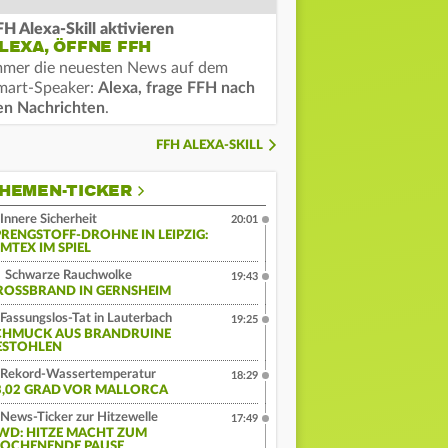
FH Alexa-Skill aktivieren
LEXA, ÖFFNE FFH
mmer die neuesten News auf dem
mart-Speaker:
Alexa, frage FFH nach
en Nachrichten
.
FFH ALEXA-SKILL
HEMEN-TICKER
Innere Sicherheit
20:01
PRENGSTOFF-DROHNE IN LEIPZIG:
MTEX IM SPIEL
Schwarze Rauchwolke
19:43
ROSSBRAND IN GERNSHEIM
Fassungslos-Tat in Lauterbach
19:25
CHMUCK AUS BRANDRUINE
ESTOHLEN
Rekord-Wassertemperatur
18:29
3,02 GRAD VOR MALLORCA
News-Ticker zur Hitzewelle
17:49
WD: HITZE MACHT ZUM
OCHENENDE PAUSE