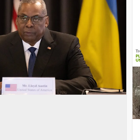
Tr
P
U