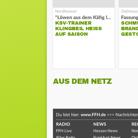
"Löwen aus dem Käfig lassen"
KSV-TRAINER
SCHM
KLINGBEIL HEISS A
BRAN
UF SAISON
GEST
AUS DEM NETZ
Du bist hier:
www.FFH.de
>>>
Nachrichte
RADIO
NEWS
RE
FFH Live
Hessen News
Nor
80er Radio
Frankfurt News
Ost