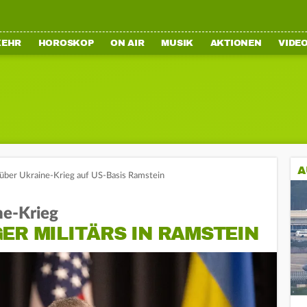
KEHR
HOROSKOP
ON AIR
MUSIK
AKTIONEN
VIDE
A
über Ukraine-Krieg auf US-Basis Ramstein
ne-Krieg
ER MILITÄRS IN RAMSTEIN