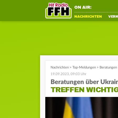
ON AIR:
NACHRICHTEN
VER
Nachrichten
>
Top-Meldungen
>
Beratungen 
19.09.2023, 09:03 Uhr
Beratungen über Ukrai
TREFFEN WICHTIG