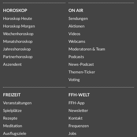
HOROSKOP
ON AIR
Horoskop Heute
Sendungen
Horoskop Morgen
Aktionen
Wochenhoroskop
Videos
Monatshoroskop
Webcams
Jahreshoroskop
Moderatoren & Team
Partnerhoroskop
Podcasts
Aszendent
News-Podcast
Themen-Ticker
Voting
FREIZEIT
FFH-WELT
Veranstaltungen
FFH-App
Spielplätze
Newsletter
Rezepte
Kontakt
Meditation
Frequenzen
Ausflugsziele
Jobs