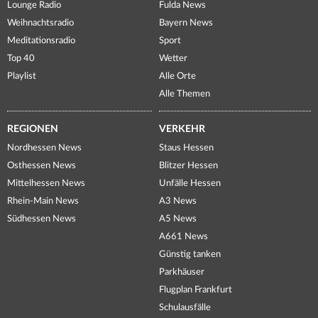
Lounge Radio
Fulda News
Weihnachtsradio
Bayern News
Meditationsradio
Sport
Top 40
Wetter
Playlist
Alle Orte
Alle Themen
REGIONEN
VERKEHR
Nordhessen News
Staus Hessen
Osthessen News
Blitzer Hessen
Mittelhessen News
Unfälle Hessen
Rhein-Main News
A3 News
Südhessen News
A5 News
A661 News
Günstig tanken
Parkhäuser
Flugplan Frankfurt
Schulausfälle