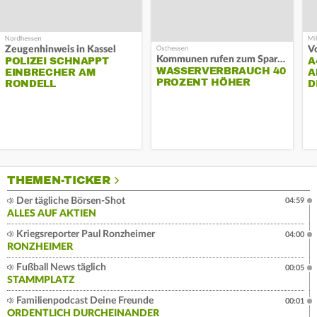
Zeugenhinweis in Kassel
Kommunen rufen zum Sparen auf
POLIZEI SCHNAPPT
A
WASSERVERBRAUCH 40
EINBRECHER AM
A
PROZENT HÖHER
RONDELL
D
THEMEN-TICKER
Der tägliche Börsen-Shot
04:59
ALLES AUF AKTIEN
Kriegsreporter Paul Ronzheimer
04:00
RONZHEIMER
Fußball News täglich
00:05
STAMMPLATZ
Familienpodcast Deine Freunde
00:01
ORDENTLICH DURCHEINANDER