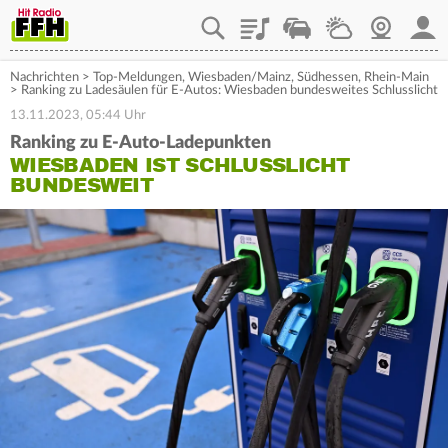
Playlist
Staupilot
Wetter
Webcam
Mein
Nachrichten
>
Top-Meldungen
,
Wiesbaden/Mainz
,
Südhessen
,
Rhein-Main
>
Ranking zu Ladesäulen für E-Autos: Wiesbaden bundesweites Schlusslicht
13.11.2023, 05:44 Uhr
Ranking zu E-Auto-Ladepunkten
WIESBADEN IST SCHLUSSLICHT
BUNDESWEIT