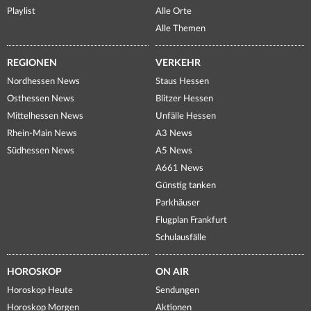
Playlist
Alle Orte
Alle Themen
REGIONEN
VERKEHR
Nordhessen News
Staus Hessen
Osthessen News
Blitzer Hessen
Mittelhessen News
Unfälle Hessen
Rhein-Main News
A3 News
Südhessen News
A5 News
A661 News
Günstig tanken
Parkhäuser
Flugplan Frankfurt
Schulausfälle
HOROSKOP
ON AIR
Horoskop Heute
Sendungen
Horoskop Morgen
Aktionen