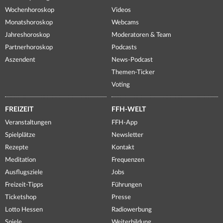
Wochenhoroskop
Videos
Monatshoroskop
Webcams
Jahreshoroskop
Moderatoren & Team
Partnerhoroskop
Podcasts
Aszendent
News-Podcast
Themen-Ticker
Voting
FREIZEIT
FFH-WELT
Veranstaltungen
FFH-App
Spielplätze
Newsletter
Rezepte
Kontakt
Meditation
Frequenzen
Ausflugsziele
Jobs
Freizeit-Tipps
Führungen
Ticketshop
Presse
Lotto Hessen
Radiowerbung
Spiele
Weiterbildung