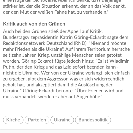
eine Frage der Sichtweise. Aber ich denke, dass derjenige
stärker ist, der die Situation erkennt, der an das Volk denkt,
der den Mut der weißen Fahne hat, zu verhandeln."
Kritik auch von den Grünen
Auch bei den Grünen stieß der Appell auf Kritik.
Bundestagsvizepräsidentin Katrin Göring-Eckardt sagte dem
Redaktionsnetzwerk Deutschland (RND): "Niemand möchte
mehr Frieden als die Ukraine". Auf ihrem Territorium herrsche
seit zehn Jahren Krieg, unzählige Menschen seien getötet
worden. Göring-Eckardt fügte jedoch hinzu: "Es ist Wladimir
Putin, der den Krieg und das Leid sofort beenden kann -
nicht die Ukraine. Wer von der Ukraine verlangt, sich einfach
zu ergeben, gibt dem Aggressor, was er sich widerrechtlich
geholt hat, und akzeptiert damit die Auslöschung der
Ukraine." Göring-Eckardt betonte: "Über Frieden wird und
muss verhandelt werden - aber auf Augenhöhe."
Kirche
Parteien
Ukraine
Bundespolitik