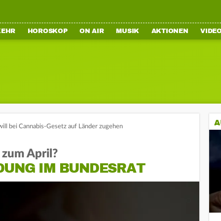
KEHR
HOROSKOP
ON AIR
MUSIK
AKTIONEN
VIDE
A
will bei Cannabis-Gesetz auf Länder zugehen
zum April?
DUNG IM BUNDESRAT