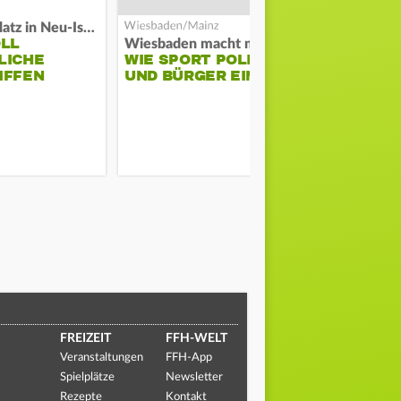
Auf Spielplatz in Neu-Isenburg
OLL
COACH KO
Wiesbaden macht mobil
LICHE
WIE SPORT POLIZEI
WILL ERS
IFFEN
UND BÜRGER EINT
STABILITÄ
FREIZEIT
FFH-WELT
Veranstaltungen
FFH-App
Spielplätze
Newsletter
Rezepte
Kontakt