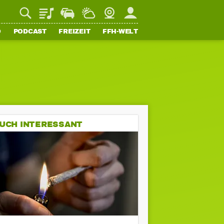
Playlist
Staupilot
Wetter
Webcam
Mein FFH
O
PODCAST
FREIZEIT
FFH-WELT
UCH INTERESSANT