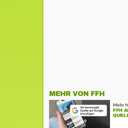
MEHR VON FFH
Mehr N
FFH 
QUEL