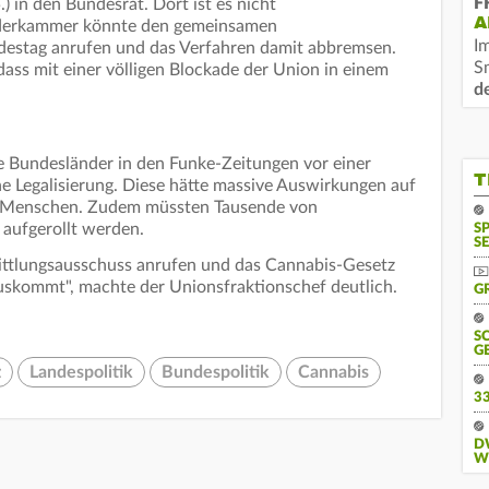
F
 in den Bundesrat. Dort ist es nicht
A
nderkammer könnte den gemeinsamen
I
destag anrufen und das Verfahren damit abbremsen.
S
dass mit einer völligen Blockade der Union in einem
d
 Bundesländer in den Funke-Zeitungen vor einer
T
ne Legalisierung. Diese hätte massive Auswirkungen auf
r Menschen. Zudem müssten Tausende von
 aufgerollt werden.
S
SE
mittlungsausschuss anrufen und das Cannabis-Gesetz
auskommt", machte der Unionsfraktionschef deutlich.
G
S
G
z
Landespolitik
Bundespolitik
Cannabis
3
D
W