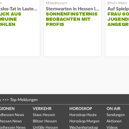
Fassungslos-Tat in Lauterbach
Sternwarten in Hessen laden ein
UCK AUS
SONNENFINSTERNIS
FRAU S
DRUINE
BEOBACHTEN MIT
JUGEND
OHLEN
PROFIS
ANGEGR
HABEN
n
>>>
Top-Meldungen
GIONEN
VERKEHR
HOROSKOP
ON AIR
dhessen News
Staus Hessen
Horoskop Heute
Sendungen
hessen News
Blitzer Hessen
Horoskop Morgen
Aktionen
telhessen News
Unfälle Hessen
Wochenhoroskop
Videos