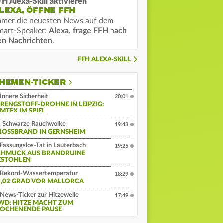
FH Alexa-Skill aktivieren
LEXA, ÖFFNE FFH
mmer die neuesten News auf dem
mart-Speaker:
Alexa, frage FFH nach
en Nachrichten
.
FFH ALEXA-SKILL
HEMEN-TICKER
Innere Sicherheit
20:01
PRENGSTOFF-DROHNE IN LEIPZIG:
MTEX IM SPIEL
Schwarze Rauchwolke
19:43
ROSSBRAND IN GERNSHEIM
Fassungslos-Tat in Lauterbach
19:25
CHMUCK AUS BRANDRUINE
ESTOHLEN
Rekord-Wassertemperatur
18:29
3,02 GRAD VOR MALLORCA
News-Ticker zur Hitzewelle
17:49
WD: HITZE MACHT ZUM
OCHENENDE PAUSE