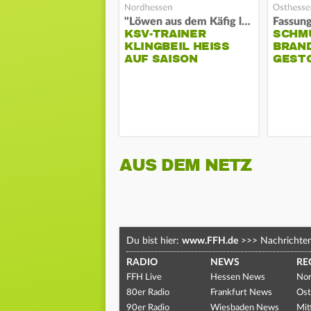
"Löwen aus dem Käfig lassen"
KSV-TRAINER
SCHM
KLINGBEIL HEISS A
BRAN
UF SAISON
GEST
AUS DEM NETZ
Du bist hier:
www.FFH.de
>>>
Nachrichte
RADIO
NEWS
RE
FFH Live
Hessen News
Nor
80er Radio
Frankfurt News
Ost
90er Radio
Wiesbaden News
Mit