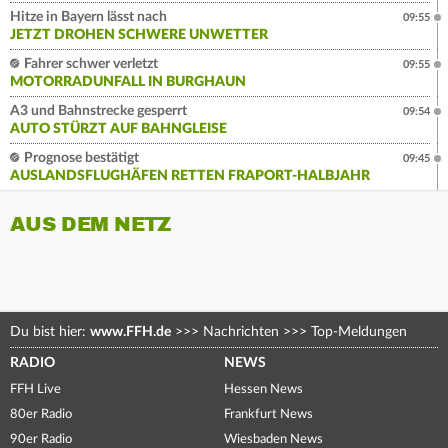
Hitze in Bayern lässt nach
09:55
JETZT DROHEN SCHWERE UNWETTER
Fahrer schwer verletzt
09:55
MOTORRADUNFALL IN BURGHAUN
A3 und Bahnstrecke gesperrt
09:54
AUTO STÜRZT AUF BAHNGLEISE
Prognose bestätigt
09:45
AUSLANDSFLUGHÄFEN RETTEN FRAPORT-HALBJAHR
AUS DEM NETZ
Du bist hier:
www.FFH.de
>>>
Nachrichten
>>>
Top-Meldungen
RADIO
NEWS
FFH Live
Hessen News
80er Radio
Frankfurt News
90er Radio
Wiesbaden News