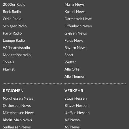
2000er Radio
Mainz News
Rock Radio
Kassel News
Oldie Radio
Darmstadt News
Schlager Radio
Offenbach News
Party Radio
Gießen News
Lounge Radio
Fulda News
Weihnachtsradio
Bayern News
Meditationsradio
Sport
Top 40
Wetter
Playlist
Alle Orte
Alle Themen
REGIONEN
VERKEHR
Nordhessen News
Staus Hessen
Osthessen News
Blitzer Hessen
Mittelhessen News
Unfälle Hessen
Rhein-Main News
A3 News
Südhessen News
A5 News