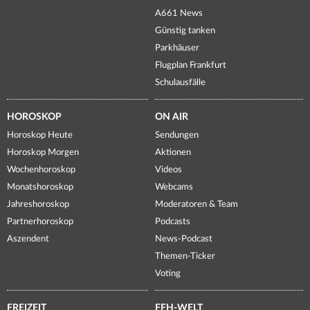
A661 News
Günstig tanken
Parkhäuser
Flugplan Frankfurt
Schulausfälle
HOROSKOP
ON AIR
Horoskop Heute
Sendungen
Horoskop Morgen
Aktionen
Wochenhoroskop
Videos
Monatshoroskop
Webcams
Jahreshoroskop
Moderatoren & Team
Partnerhoroskop
Podcasts
Aszendent
News-Podcast
Themen-Ticker
Voting
FREIZEIT
FFH-WELT