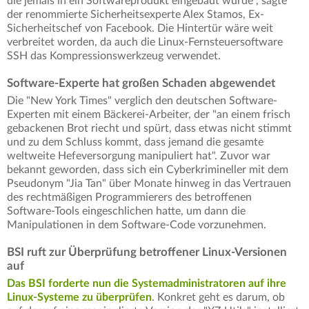
die jemals in ein Softwareprodukt eingebaut wurde", sagte
der renommierte Sicherheitsexperte Alex Stamos, Ex-
Sicherheitschef von Facebook. Die Hintertür wäre weit
verbreitet worden, da auch die Linux-Fernsteuersoftware
SSH das Kompressionswerkzeug verwendet.
Software-Experte hat großen Schaden abgewendet
Die "New York Times" verglich den deutschen Software-
Experten mit einem Bäckerei-Arbeiter, der "an einem frisch
gebackenen Brot riecht und spürt, dass etwas nicht stimmt
und zu dem Schluss kommt, dass jemand die gesamte
weltweite Hefeversorgung manipuliert hat". Zuvor war
bekannt geworden, dass sich ein Cyberkrimineller mit dem
Pseudonym "Jia Tan" über Monate hinweg in das Vertrauen
des rechtmäßigen Programmierers des betroffenen
Software-Tools eingeschlichen hatte, um dann die
Manipulationen in dem Software-Code vorzunehmen.
BSI ruft zur Überprüfung betroffener Linux-Versionen
auf
Das BSI forderte nun die Systemadministratoren auf ihre
Linux-Systeme zu überprüfen
. Konkret geht es darum, ob