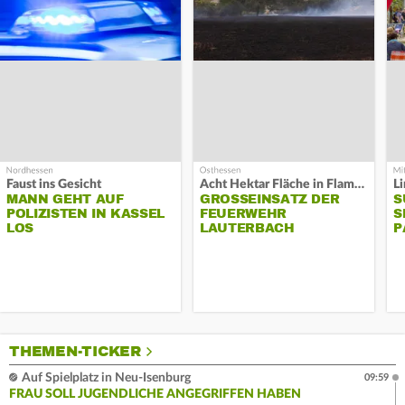
Faust ins Gesicht
Acht Hektar Fläche in Flammen
MANN GEHT AUF
GROSSEINSATZ DER F
S
POLIZISTEN IN KASSEL
EUERWEHR L
S
LOS
AUTERBACH
P
THEMEN-TICKER
Auf Spielplatz in Neu-Isenburg
09:59
FRAU SOLL JUGENDLICHE ANGEGRIFFEN HABEN