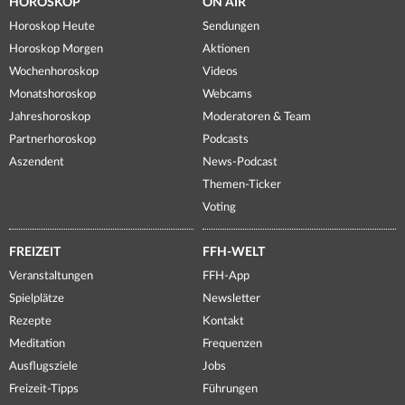
HOROSKOP
ON AIR
Horoskop Heute
Sendungen
Horoskop Morgen
Aktionen
Wochenhoroskop
Videos
Monatshoroskop
Webcams
Jahreshoroskop
Moderatoren & Team
Partnerhoroskop
Podcasts
Aszendent
News-Podcast
Themen-Ticker
Voting
FREIZEIT
FFH-WELT
Veranstaltungen
FFH-App
Spielplätze
Newsletter
Rezepte
Kontakt
Meditation
Frequenzen
Ausflugsziele
Jobs
Freizeit-Tipps
Führungen