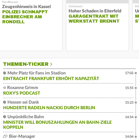
Zeugenhinweis in Kassel
Hoher Schaden in Eiterfeld
Un
POLIZEI SCHNAPPT
GARAGENTRAKT MIT
M
EINBRECHER AM
WERKSTATT BRENNT
S
RONDELL
THEMEN-TICKER
Mehr Platz für Fans im Stadion
17:02
EINTRACHT FRANKFURT ERHÖHT KAPAZITÄT
Roxanne Grimm
15:55
ROXY'S PODCAST
Hessen sei Dank
15:23
HUNDERTE RADELN NACKIG DURCH BERLIN
Unpünktliche Bahn
14:54
MINISTER WILL BONUSZAHLUNGEN AN BAHN-ZIELE
KOPPELN
Bier-Manager
14:04