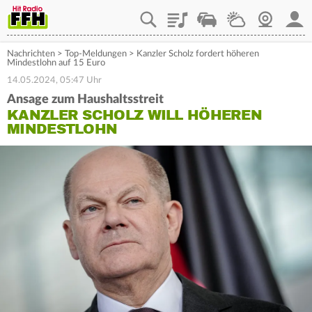
Playlist
Staupilot
Wetter
Webcam
Mein
Nachrichten
>
Top-Meldungen
>
Kanzler Scholz fordert höheren
Mindestlohn auf 15 Euro
14.05.2024, 05:47 Uhr
Ansage zum Haushaltsstreit
KANZLER SCHOLZ WILL HÖHEREN
MINDESTLOHN