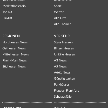
Weihnachtsradio
Bayern News
Meditationsradio
Sport
Top 40
Wetter
Playlist
Alle Orte
Alle Themen
REGIONEN
VERKEHR
Nordhessen News
Staus Hessen
Osthessen News
Blitzer Hessen
Mittelhessen News
Unfälle Hessen
Rhein-Main News
A3 News
Südhessen News
A5 News
A661 News
Günstig tanken
Parkhäuser
Flugplan Frankfurt
Schulausfälle