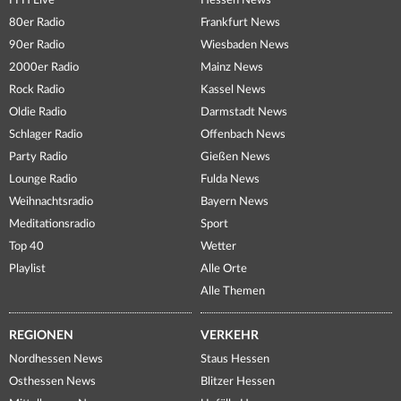
FFH Live
Hessen News
80er Radio
Frankfurt News
90er Radio
Wiesbaden News
2000er Radio
Mainz News
Rock Radio
Kassel News
Oldie Radio
Darmstadt News
Schlager Radio
Offenbach News
Party Radio
Gießen News
Lounge Radio
Fulda News
Weihnachtsradio
Bayern News
Meditationsradio
Sport
Top 40
Wetter
Playlist
Alle Orte
Alle Themen
REGIONEN
VERKEHR
Nordhessen News
Staus Hessen
Osthessen News
Blitzer Hessen