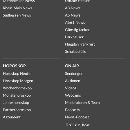
Mittelhessen News
Unfälle Hessen
Rhein-Main News
A3 News
Südhessen News
A5 News
A661 News
Günstig tanken
Parkhäuser
Flugplan Frankfurt
Schulausfälle
HOROSKOP
ON AIR
Horoskop Heute
Sendungen
Horoskop Morgen
Aktionen
Wochenhoroskop
Videos
Monatshoroskop
Webcams
Jahreshoroskop
Moderatoren & Team
Partnerhoroskop
Podcasts
Aszendent
News-Podcast
Themen-Ticker