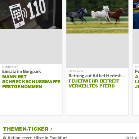
Einsatz im Bergpark
P
Rettung auf A4 bei Herleshausen
MANN MIT
A
FEUERWEHR BEFREIT
SCHRECKSCHUSSWAFFE
L
VERKEILTES PFERD
FESTGENOMMEN
J
THEMEN-TICKER
Aktion gegen Hitze in Frankfurt
13:16