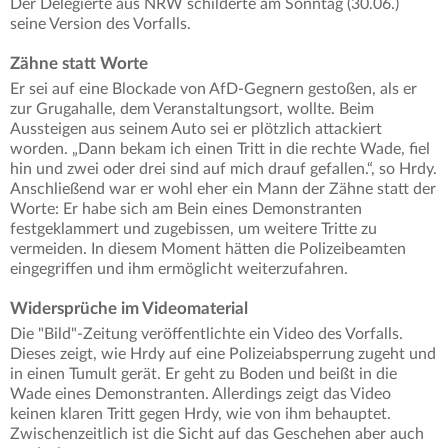
Der Delegierte aus NRW schilderte am Sonntag (30.06.)
seine Version des Vorfalls.
Zähne statt Worte
Er sei auf eine Blockade von AfD-Gegnern gestoßen, als er
zur Grugahalle, dem Veranstaltungsort, wollte. Beim
Aussteigen aus seinem Auto sei er plötzlich attackiert
worden. „Dann bekam ich einen Tritt in die rechte Wade, fiel
hin und zwei oder drei sind auf mich drauf gefallen.“, so Hrdy.
Anschließend war er wohl eher ein Mann der Zähne statt der
Worte: Er habe sich am Bein eines Demonstranten
festgeklammert und zugebissen, um weitere Tritte zu
vermeiden. In diesem Moment hätten die Polizeibeamten
eingegriffen und ihm ermöglicht weiterzufahren.
Widersprüche im Videomaterial
Die "Bild"-Zeitung veröffentlichte ein Video des Vorfalls.
Dieses zeigt, wie Hrdy auf eine Polizeiabsperrung zugeht und
in einen Tumult gerät. Er geht zu Boden und beißt in die
Wade eines Demonstranten. Allerdings zeigt das Video
keinen klaren Tritt gegen Hrdy, wie von ihm behauptet.
Zwischenzeitlich ist die Sicht auf das Geschehen aber auch