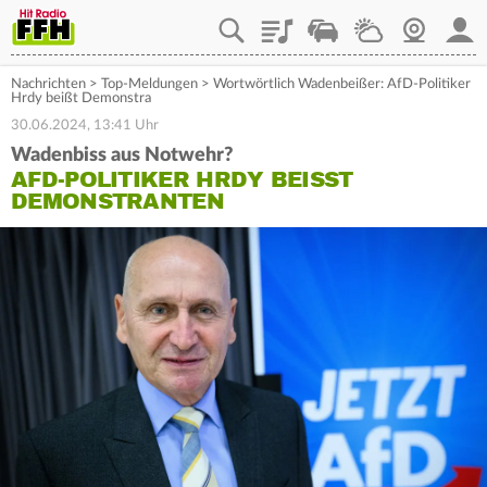
Playlist
Staupilot
Wetter
Webcam
Mein
Nachrichten
>
Top-Meldungen
>
Wortwörtlich Wadenbeißer: AfD-Politiker
Hrdy beißt Demonstra
30.06.2024, 13:41 Uhr
Wadenbiss aus Notwehr?
AFD-POLITIKER HRDY BEISST D
EMONSTRANTEN