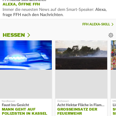
FFH Alexa-Skill aktivieren
ALEXA, ÖFFNE FFH
Immer die neuesten News auf dem Smart-Speaker:
Alexa,
frage FFH nach den Nachrichten
.
FFH ALEXA-SKILL
HESSEN
Faust ins Gesicht
Acht Hektar Fläche in Flammen
MANN GEHT AUF
GROSSEINSATZ DER F
S
POLIZISTEN IN KASSEL
EUERWEHR L
S