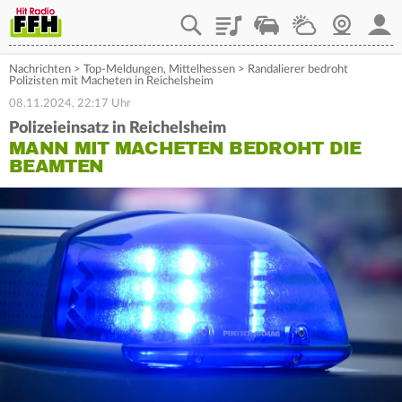
Playlist
Staupilot
Wetter
Webcam
Mein
Nachrichten
>
Top-Meldungen
,
Mittelhessen
>
Randalierer bedroht
Polizisten mit Macheten in Reichelsheim
08.11.2024, 22:17 Uhr
Polizeieinsatz in Reichelsheim
MANN MIT MACHETEN BEDROHT DIE
BEAMTEN