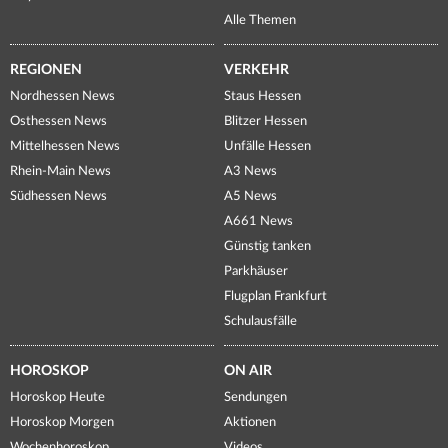
Alle Themen
REGIONEN
VERKEHR
Nordhessen News
Staus Hessen
Osthessen News
Blitzer Hessen
Mittelhessen News
Unfälle Hessen
Rhein-Main News
A3 News
Südhessen News
A5 News
A661 News
Günstig tanken
Parkhäuser
Flugplan Frankfurt
Schulausfälle
HOROSKOP
ON AIR
Horoskop Heute
Sendungen
Horoskop Morgen
Aktionen
Wochenhoroskop
Videos