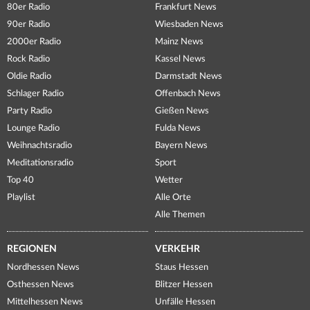
80er Radio
Frankfurt News
90er Radio
Wiesbaden News
2000er Radio
Mainz News
Rock Radio
Kassel News
Oldie Radio
Darmstadt News
Schlager Radio
Offenbach News
Party Radio
Gießen News
Lounge Radio
Fulda News
Weihnachtsradio
Bayern News
Meditationsradio
Sport
Top 40
Wetter
Playlist
Alle Orte
Alle Themen
REGIONEN
VERKEHR
Nordhessen News
Staus Hessen
Osthessen News
Blitzer Hessen
Mittelhessen News
Unfälle Hessen