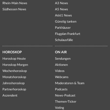
Rhein-Main News
A3 News
Südhessen News
A5 News
A661 News
Günstig tanken
Parkhäuser
Flugplan Frankfurt
Schulausfälle
HOROSKOP
ON AIR
Horoskop Heute
Sendungen
Horoskop Morgen
Aktionen
Wochenhoroskop
Videos
Monatshoroskop
Webcams
Jahreshoroskop
Moderatoren & Team
Partnerhoroskop
Podcasts
Aszendent
News-Podcast
Themen-Ticker
Voting