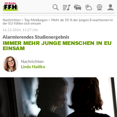
Playlist
Staupilot
Wetter
Webcam
Mein
Nachrichten
>
Top-Meldungen
>
Mehr als 50 % der jungen Erwachsenen in
der EU fühlen sich einsam
16.12.2024, 11:27 Uhr
Alarmierendes Studienergebnis
IMMER MEHR JUNGE MENSCHEN IN EU
EINSAM
Nachrichten
Linda Hadiko