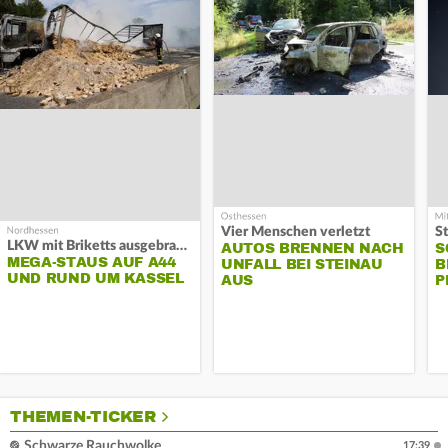
Vier Menschen verletzt
LKW mit Briketts ausgebrannt
AUTOS BRENNEN NACH
S
MEGA-STAUS AUF A44
UNFALL BEI STEINAU
B
UND RUND UM KASSEL
AUS
P
THEMEN-TICKER
Schwarze Rauchwolke
17:39