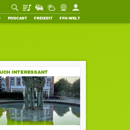
Playlist
Staupilot
Wetter
Webcam
Mein FFH
O
PODCAST
FREIZEIT
FFH-WELT
UCH INTERESSANT