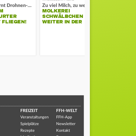
Polizei warnt Drohnen-Besitzer
Zu viel Milch, zu wenig Abnehme
M
MOLKEREI
STADTRAT
URTER
SCHWÄLBCHEN
WIEDER F
 FLIEGEN!
WEITER IN DER
SCHLAGZE
KRISE
FREIZEIT
FFH-WELT
Veranstaltungen
FFH-App
Spielplätze
Newsletter
Rezepte
Kontakt