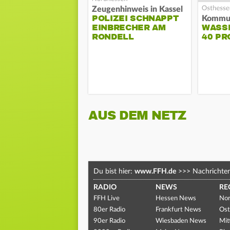
Zeugenhinweis in Kassel
POLIZEI SCHNAPPT
EINBRECHER AM
WASS
RONDELL
40 PR
AUS DEM NETZ
Du bist hier:
www.FFH.de
>>>
Nachrichte
RADIO
NEWS
RE
FFH Live
Hessen News
Nor
80er Radio
Frankfurt News
Ost
90er Radio
Wiesbaden News
Mit