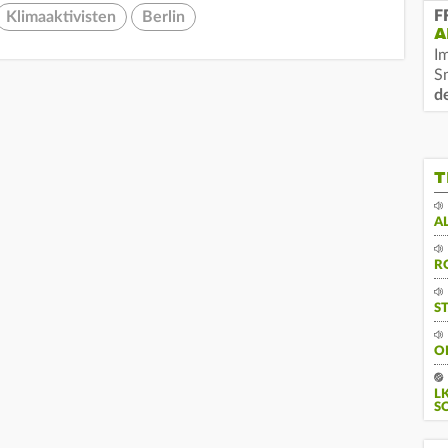
F
Klimaaktivisten
Berlin
A
I
S
d
T
A
R
S
O
L
S