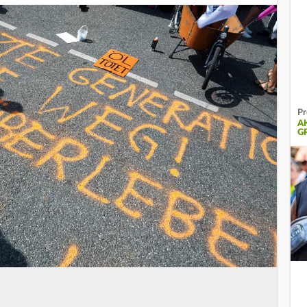
Pr
A
G