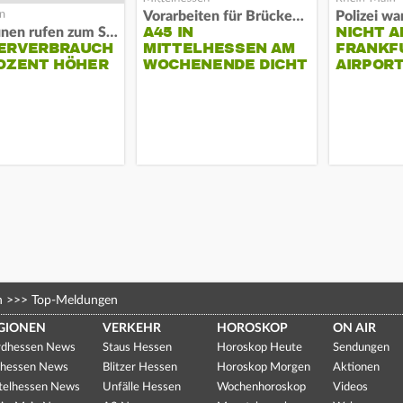
Vorarbeiten für Brücken-Neubau
A45 IN
NICHT A
Kommunen rufen zum Sparen auf
ERVERBRAUCH
MITTELHESSEN AM
FRANKF
OZENT HÖHER
WOCHENENDE DICHT
AIRPORT
n
>>>
Top-Meldungen
GIONEN
VERKEHR
HOROSKOP
ON AIR
dhessen News
Staus Hessen
Horoskop Heute
Sendungen
hessen News
Blitzer Hessen
Horoskop Morgen
Aktionen
telhessen News
Unfälle Hessen
Wochenhoroskop
Videos