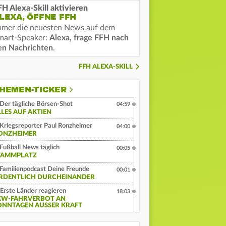
FH Alexa-Skill aktivieren
LEXA, ÖFFNE FFH
mmer die neuesten News auf dem
mart-Speaker:
Alexa, frage FFH nach
en Nachrichten
.
FFH ALEXA-SKILL
HEMEN-TICKER
Der tägliche Börsen-Shot
04:59
LLES AUF AKTIEN
Kriegsreporter Paul Ronzheimer
04:00
ONZHEIMER
Fußball News täglich
00:05
TAMMPLATZ
Familienpodcast Deine Freunde
00:01
RDENTLICH DURCHEINANDER
Erste Länder reagieren
18:03
KW-FAHRVERBOT AN
ONNTAGEN AUSSER KRAFT