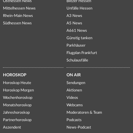
Osthessen News
Blitzer Hessen
Mittelhessen News
Unfälle Hessen
Rhein-Main News
A3 News
Südhessen News
A5 News
A661 News
Günstig tanken
Parkhäuser
Flugplan Frankfurt
Schulausfälle
HOROSKOP
ON AIR
Horoskop Heute
Sendungen
Horoskop Morgen
Aktionen
Wochenhoroskop
Videos
Monatshoroskop
Webcams
Jahreshoroskop
Moderatoren & Team
Partnerhoroskop
Podcasts
Aszendent
News-Podcast