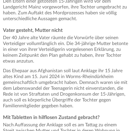
Den Eltern einer getöteten 15-Jährigen wird vor dem
Landgericht Mainz vorgeworfen, ihre Tochter umgebracht zu
haben. Zum Auftakt des Mordprozesses haben sie völlig
unterschiedliche Aussagen gemacht.
Vater gesteht, Mutter nicht
Der 40 Jahre alte Vater räumte die Vorwürfe über seinen
Verteidiger vollumfänglich ein. Die 34-jährige Mutter betonte
in einer von ihrer Verteidigerin vorgelesenen Erklärung, zu
keinem Zeitpunkt den Plan gehabt zu haben, ihrer Tochter
etwas anzutun.
Das Ehepaar aus Afghanistan soll laut Anklage ihr 15 Jahre
altes Kind am 15. Juni 2024 in Worms-Rheindürkheim
gemeinschaftlich umgebracht haben. Demnach waren sie mit
dem Lebenswandel der Teenagerin nicht einverstanden, die
Rede ist von Straftaten und Drogenkonsum der 15-Jährigen,
auch soll es körperliche Übergriffe der Tochter gegen
Familienmitglieder gegeben haben.
Mit Tabletten in hilflosen Zustand gebracht?
Nach Auffassung der Anklage soll es am Tattag zu einem
Streit zwischen Mutter und Tochter in deren Wohnung in