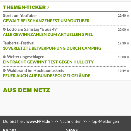
THEMEN-TICKER
Streit um YouTuber
22:40
GEWALT BEI SCHANZENFEST UM YOUTUBER
Lotto am Samstag "6 aus 49"
20:00
ALLE GEWINNZAHLEN ZUM AKTUELLEN SPIEL
Taubertal-Festival
19:30
10 VERLETZTE BEI VERPUFFUNG DURCH CAMPING
Weiter ungeschlagen
18:00
EINTRACHT GEWINNT TEST GEGEN HULL CITY
Waldbrand im Hochtaunuskreis
17:49
FEUER AUCH AUF BUNDESPOLIZEI-GELÄNDE
AUS DEM NETZ
Du bist hier:
www.FFH.de
>>>
Nachrichten
>>>
Top-Meldungen
RADIO
NEWS