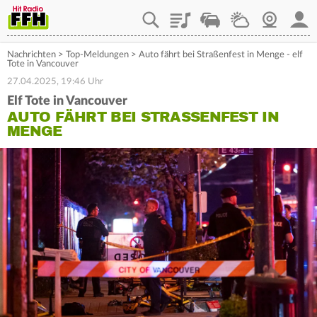
Playlist
Staupilot
Wetter
Webcam
Mein
Nachrichten
>
Top-Meldungen
>
Auto fährt bei Straßenfest in Menge - elf
Tote in Vancouver
27.04.2025, 19:46 Uhr
Elf Tote in Vancouver
AUTO FÄHRT BEI STRASSENFEST IN M
ENGE