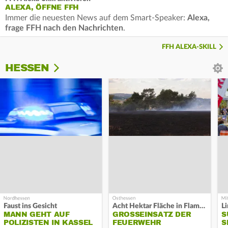
ALEXA, ÖFFNE FFH
Immer die neuesten News auf dem Smart-Speaker:
Alexa,
frage FFH nach den Nachrichten
.
FFH ALEXA-SKILL
HESSEN
Faust ins Gesicht
Acht Hektar Fläche in Flammen
MANN GEHT AUF
GROSSEINSATZ DER F
S
POLIZISTEN IN KASSEL
EUERWEHR L
S