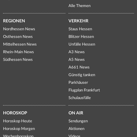
Alle Themen
REGIONEN
VERKEHR
Nordhessen News
Staus Hessen
Osthessen News
Blitzer Hessen
Mittelhessen News
Unfälle Hessen
Rhein-Main News
A3 News
Südhessen News
A5 News
A661 News
Günstig tanken
Parkhäuser
Flugplan Frankfurt
Schulausfälle
HOROSKOP
ON AIR
Horoskop Heute
Sendungen
Horoskop Morgen
Aktionen
Wochenhoroskop
Videos