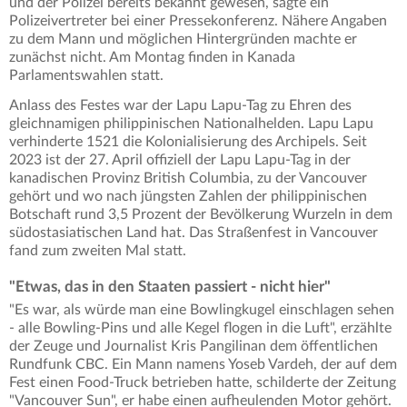
und der Polizei bereits bekannt gewesen, sagte ein
Polizeivertreter bei einer Pressekonferenz. Nähere Angaben
zu dem Mann und möglichen Hintergründen machte er
zunächst nicht. Am Montag finden in Kanada
Parlamentswahlen statt.
Anlass des Festes war der Lapu Lapu-Tag zu Ehren des
gleichnamigen philippinischen Nationalhelden. Lapu Lapu
verhinderte 1521 die Kolonialisierung des Archipels. Seit
2023 ist der 27. April offiziell der Lapu Lapu-Tag in der
kanadischen Provinz British Columbia, zu der Vancouver
gehört und wo nach jüngsten Zahlen der philippinischen
Botschaft rund 3,5 Prozent der Bevölkerung Wurzeln in dem
südostasiatischen Land hat. Das Straßenfest in Vancouver
fand zum zweiten Mal statt.
"Etwas, das in den Staaten passiert - nicht hier"
"Es war, als würde man eine Bowlingkugel einschlagen sehen
- alle Bowling-Pins und alle Kegel flogen in die Luft", erzählte
der Zeuge und Journalist Kris Pangilinan dem öffentlichen
Rundfunk CBC. Ein Mann namens Yoseb Vardeh, der auf dem
Fest einen Food-Truck betrieben hatte, schilderte der Zeitung
"Vancouver Sun", er habe einen aufheulenden Motor gehört.