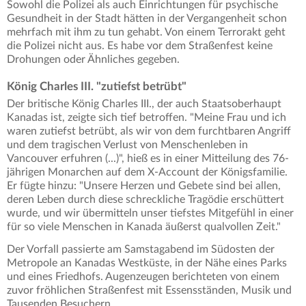
Sowohl die Polizei als auch Einrichtungen für psychische
Gesundheit in der Stadt hätten in der Vergangenheit schon
mehrfach mit ihm zu tun gehabt. Von einem Terrorakt geht
die Polizei nicht aus. Es habe vor dem Straßenfest keine
Drohungen oder Ähnliches gegeben.
König Charles III. "zutiefst betrübt"
Der britische König Charles III., der auch Staatsoberhaupt
Kanadas ist, zeigte sich tief betroffen. "Meine Frau und ich
waren zutiefst betrübt, als wir von dem furchtbaren Angriff
und dem tragischen Verlust von Menschenleben in
Vancouver erfuhren (...)", hieß es in einer Mitteilung des 76-
jährigen Monarchen auf dem X-Account der Königsfamilie.
Er fügte hinzu: "Unsere Herzen und Gebete sind bei allen,
deren Leben durch diese schreckliche Tragödie erschüttert
wurde, und wir übermitteln unser tiefstes Mitgefühl in einer
für so viele Menschen in Kanada äußerst qualvollen Zeit."
Der Vorfall passierte am Samstagabend im Südosten der
Metropole an Kanadas Westküste, in der Nähe eines Parks
und eines Friedhofs. Augenzeugen berichteten von einem
zuvor fröhlichen Straßenfest mit Essensständen, Musik und
Tausenden Besuchern.