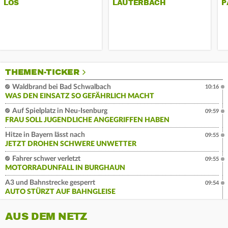
LOS
AUTERBACH
P
THEMEN-TICKER
Waldbrand bei Bad Schwalbach
10:16
WAS DEN EINSATZ SO GEFÄHRLICH MACHT
Auf Spielplatz in Neu-Isenburg
09:59
FRAU SOLL JUGENDLICHE ANGEGRIFFEN HABEN
Hitze in Bayern lässt nach
09:55
JETZT DROHEN SCHWERE UNWETTER
Fahrer schwer verletzt
09:55
MOTORRADUNFALL IN BURGHAUN
A3 und Bahnstrecke gesperrt
09:54
AUTO STÜRZT AUF BAHNGLEISE
AUS DEM NETZ