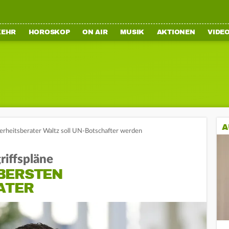
KEHR
HOROSKOP
ON AIR
MUSIK
AKTIONEN
VIDE
A
erheitsberater Waltz soll UN-Botschafter werden
iffspläne
BERSTEN
ATER