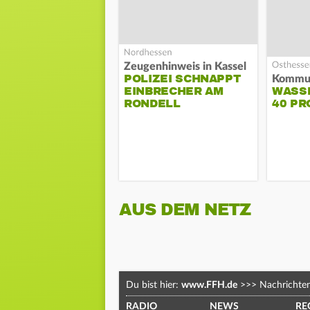
Zeugenhinweis in Kassel
POLIZEI SCHNAPPT
EINBRECHER AM
WASS
RONDELL
40 PR
AUS DEM NETZ
Du bist hier:
www.FFH.de
>>>
Nachrichte
RADIO
NEWS
RE