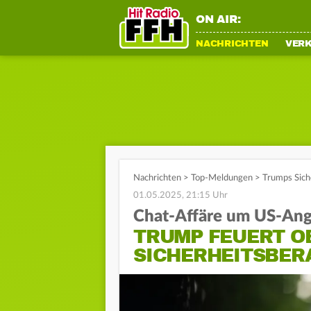
ON AIR:
NACHRICHTEN
VER
Nachrichten
>
Top-Meldungen
>
Trumps Sich
01.05.2025, 21:15 Uhr
Chat-Affäre um US-Angr
TRUMP FEUERT O
SICHERHEITSBER