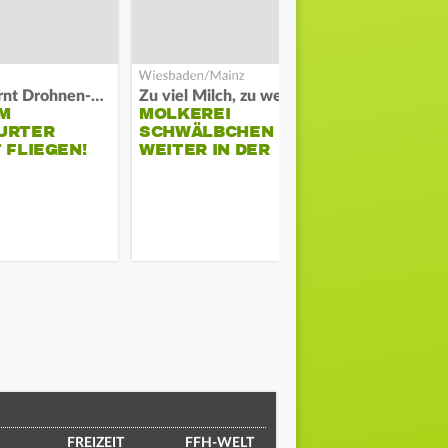
Polizei warnt Drohnen-Besitzer
Zu viel Milch, zu wenig Abnehme
M
MOLKEREI
STADTRAT
URTER
SCHWÄLBCHEN
WIEDER F
 FLIEGEN!
WEITER IN DER
SCHLAGZE
KRISE
FREIZEIT
FFH-WELT