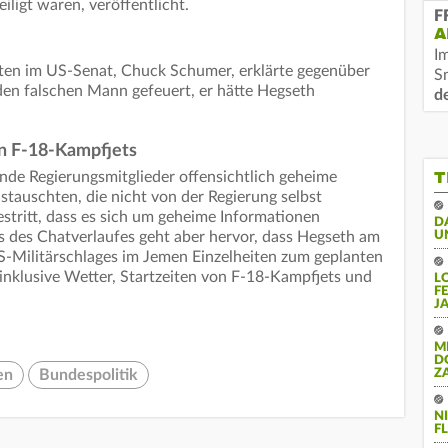
iligt waren, veröffentlicht.
F
A
I
ten im US-Senat, Chuck Schumer, erklärte gegenüber
S
n falschen Mann gefeuert, er hätte Hegseth
d
on F-18-Kampfjets
T
nde Regierungsmitglieder offensichtlich geheime
stauschten, die nicht von der Regierung selbst
stritt, dass es sich um geheime Informationen
D
 des Chatverlaufes geht aber hervor, dass Hegseth am
U
S-Militärschlages im Jemen Einzelheiten zum geplanten
 inklusive Wetter, Startzeiten von F-18-Kampfjets und
L
F
J
M
D
en
Bundespolitik
Z
N
FL