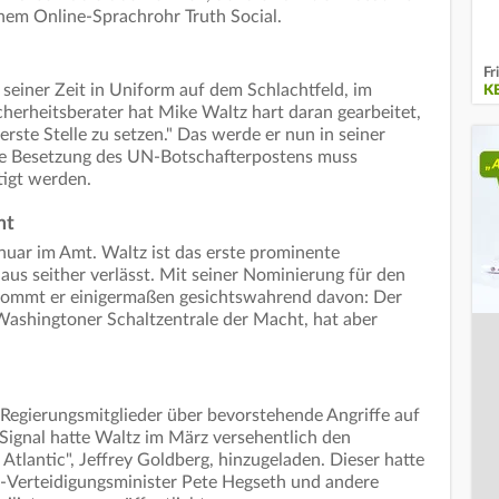
inem Online-Sprachrohr Truth Social.
Fr
seiner Zeit in Uniform auf dem Schlachtfeld, im
K
cherheitsberater hat Mike Waltz hart daran gearbeitet,
erste Stelle zu setzen." Das werde er nun in seiner
Die Besetzung des UN-Botschafterpostens muss
tigt werden.
mt
nuar im Amt. Waltz ist das erste prominente
aus seither verlässt. Mit seiner Nominierung für den
kommt er einigermaßen gesichtswahrend davon: Der
 Washingtoner Schaltzentrale der Macht, hat aber
Regierungsmitglieder über bevorstehende Angriffe auf
 Signal hatte Waltz im März versehentlich den
tlantic", Jeffrey Goldberg, hinzugeladen. Dieser hatte
-Verteidigungsminister Pete Hegseth und andere