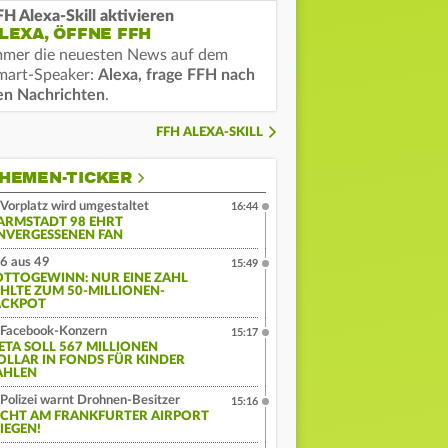
FH Alexa-Skill aktivieren
LEXA, ÖFFNE FFH
mmer die neuesten News auf dem
mart-Speaker:
Alexa, frage FFH nach
en Nachrichten
.
FFH ALEXA-SKILL
HEMEN-TICKER
Vorplatz wird umgestaltet
16:44
ARMSTADT 98 EHRT
NVERGESSENEN FAN
6 aus 49
15:49
OTTOGEWINN: NUR EINE ZAHL
EHLTE ZUM 50-MILLIONEN-
ACKPOT
Facebook-Konzern
15:17
ETA SOLL 567 MILLIONEN
OLLAR IN FONDS FÜR KINDER
AHLEN
Polizei warnt Drohnen-Besitzer
15:16
ICHT AM FRANKFURTER AIRPORT
IEGEN!