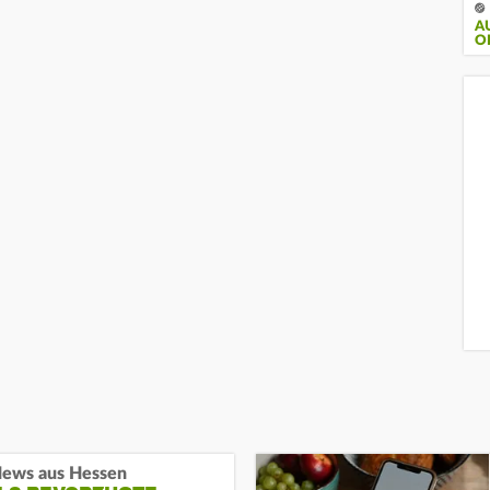
A
O
ews aus Hessen