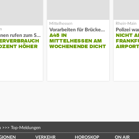
Vorarbeiten für Brücken-Neubau
A45 IN
NICHT A
Kommunen rufen zum Sparen auf
ERVERBRAUCH
MITTELHESSEN AM
FRANKF
OZENT HÖHER
WOCHENENDE DICHT
AIRPORT
n
>>>
Top-Meldungen
GIONEN
VERKEHR
HOROSKOP
ON AIR