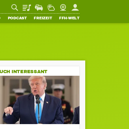
Playlist
Staupilot
Wetter
Webcam
Mein FFH
O
PODCAST
FREIZEIT
FFH-WELT
UCH INTERESSANT