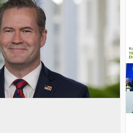
Ko
T
E