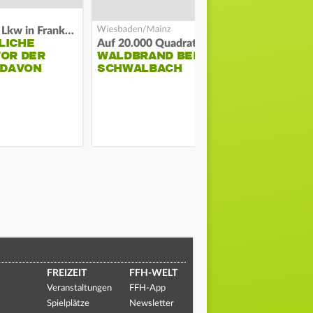
Flucht mit Lkw in Frankfurt
LICHE
Auf 20.000 Quadratmetern
VOR DER
WALDBRAND BEI BAD
SO LÄUFT 
 DAVON
SCHWALBACH
DER BAUS
FREIZEIT
FFH-WELT
Veranstaltungen
FFH-App
Spielplätze
Newsletter