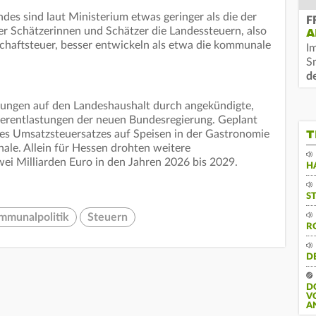
ndes sind laut Ministerium etwas geringer als die der
F
 Schätzerinnen und Schätzer die Landessteuern, also
A
chaftsteuer, besser entwickeln als etwa die kommunale
I
S
d
rkungen auf den Landeshaushalt durch angekündigte,
uerentlastungen der neuen Bundesregierung. Geplant
T
es Umsatzsteuersatzes auf Speisen in der Gastronomie
le. Allein für Hessen drohten weitere
i Milliarden Euro in den Jahren 2026 bis 2029.
H
S
mmunalpolitik
Steuern
R
D
D
V
A