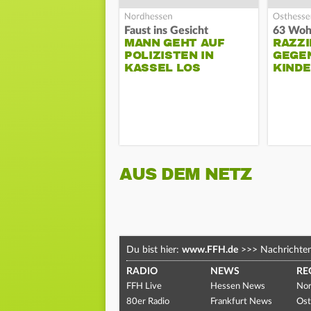
Faust ins Gesicht
MANN GEHT AUF
RAZZI
POLIZISTEN IN
GEGE
KASSEL LOS
KIND
AUS DEM NETZ
Du bist hier:
www.FFH.de
>>>
Nachrichte
RADIO
NEWS
RE
FFH Live
Hessen News
Nor
80er Radio
Frankfurt News
Ost