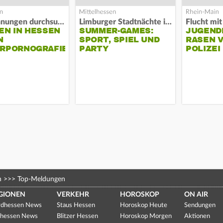
63 Wohnungen durchsucht
Limburger Stadtnächte im Sand
EN IN HESSEN
SUMMER-GAMES:
JUGEND
N
SPORT, SPIEL UND
RASEN 
ERPORNOGRAFIE
PARTY
POLIZEI
n
>>>
Top-Meldungen
GIONEN
VERKEHR
HOROSKOP
ON AIR
dhessen News
Staus Hessen
Horoskop Heute
Sendungen
hessen News
Blitzer Hessen
Horoskop Morgen
Aktionen