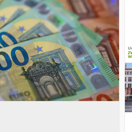
Um
Z
W