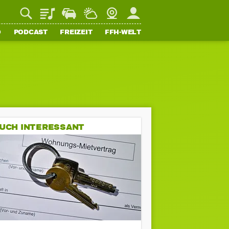
Playlist
Staupilot
Wetter
Webcam
Mein FFH
O
PODCAST
FREIZEIT
FFH-WELT
UCH INTERESSANT