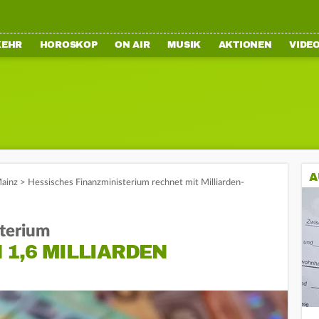
KEHR
HOROSKOP
ON AIR
MUSIK
AKTIONEN
VIDE
A
ainz
>
Hessisches Finanzministerium rechnet mit Milliarden-
sterium
1,6 MILLIARDEN