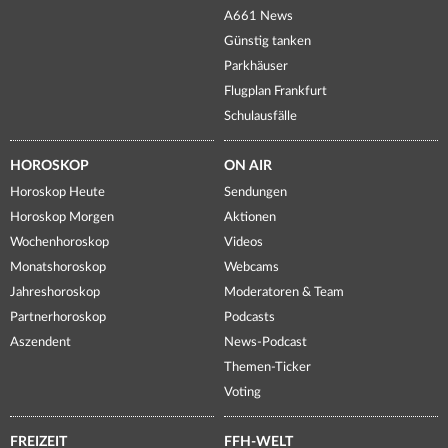
A661 News
Günstig tanken
Parkhäuser
Flugplan Frankfurt
Schulausfälle
HOROSKOP
ON AIR
Horoskop Heute
Sendungen
Horoskop Morgen
Aktionen
Wochenhoroskop
Videos
Monatshoroskop
Webcams
Jahreshoroskop
Moderatoren & Team
Partnerhoroskop
Podcasts
Aszendent
News-Podcast
Themen-Ticker
Voting
FREIZEIT
FFH-WELT