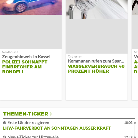
Zeugenhinweis in Kassel
Kommunen rufen zum Sparen auf
POLIZEI SCHNAPPT
A
WASSERVERBRAUCH 40
EINBRECHER AM
A
PROZENT HÖHER
RONDELL
D
THEMEN-TICKER
Erste Länder reagieren
18:03
LKW-FAHRVERBOT AN SONNTAGEN AUSSER KRAFT
News-Ticker zur Hitzewelle
17:49