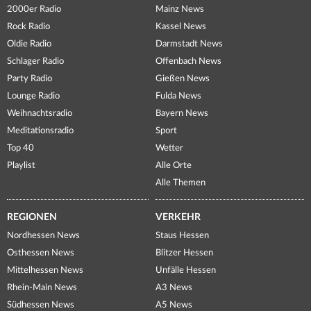
2000er Radio
Mainz News
Rock Radio
Kassel News
Oldie Radio
Darmstadt News
Schlager Radio
Offenbach News
Party Radio
Gießen News
Lounge Radio
Fulda News
Weihnachtsradio
Bayern News
Meditationsradio
Sport
Top 40
Wetter
Playlist
Alle Orte
Alle Themen
REGIONEN
VERKEHR
Nordhessen News
Staus Hessen
Osthessen News
Blitzer Hessen
Mittelhessen News
Unfälle Hessen
Rhein-Main News
A3 News
Südhessen News
A5 News