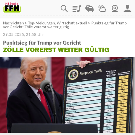
Playlist
Staupilot
Wetter
Webcam
Mein
Nachrichten
>
Top-Meldungen
,
Wirtschaft aktuell
>
Punktsieg für Trump
vor Gericht: Zölle vorerst weiter gültig
29.05.2025, 21:58 Uhr
Punktsieg für Trump vor Gericht
ZÖLLE VORERST WEITER GÜLTIG