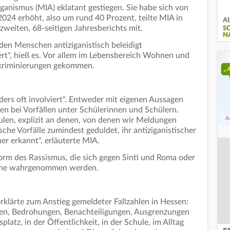
ganismus (MIA) eklatant gestiegen. Sie habe sich von
2024 erhöht, also um rund 40 Prozent, teilte MIA in
Ab
zweiten, 68-seitigen Jahresberichts mit.
S
N
den Menschen antiziganistisch beleidigt
ert", hieß es. Vor allem im Lebensbereich Wohnen und
skriminierungen gekommen.
ders oft involviert". Entweder mit eigenen Aussagen
n bei Vorfällen unter Schülerinnen und Schülern.
hulen, explizit an denen, von denen wir Meldungen
sche Vorfälle zumindest geduldet, ihr antiziganistischer
her erkannt", erläuterte MIA.
Form des Rassismus, die sich gegen Sinti und Roma oder
olche wahrgenommen werden.
rklärte zum Anstieg gemeldeter Fallzahlen in Hessen:
ngen, Bedrohungen, Benachteiligungen, Ausgrenzungen
atz, in der Öffentlichkeit, in der Schule, im Alltag