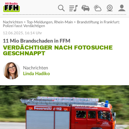
Playlist
Staupilot
Wetter
Webcam
Mein
Nachrichten
>
Top-Meldungen
,
Rhein-Main
>
Brandstiftung in Frankfurt:
Polizei fasst Verdächtigen
12.06.2025, 16:14 Uhr
11 Mio Brandschaden in FFM
VERDÄCHTIGER NACH FOTOSUCHE
GESCHNAPPT
Nachrichten
Linda Hadiko