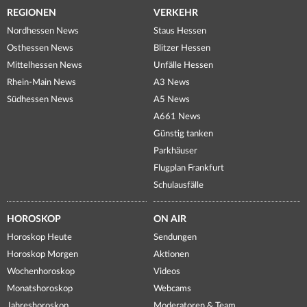
REGIONEN
VERKEHR
Nordhessen News
Staus Hessen
Osthessen News
Blitzer Hessen
Mittelhessen News
Unfälle Hessen
Rhein-Main News
A3 News
Südhessen News
A5 News
A661 News
Günstig tanken
Parkhäuser
Flugplan Frankfurt
Schulausfälle
HOROSKOP
ON AIR
Horoskop Heute
Sendungen
Horoskop Morgen
Aktionen
Wochenhoroskop
Videos
Monatshoroskop
Webcams
Jahreshoroskop
Moderatoren & Team