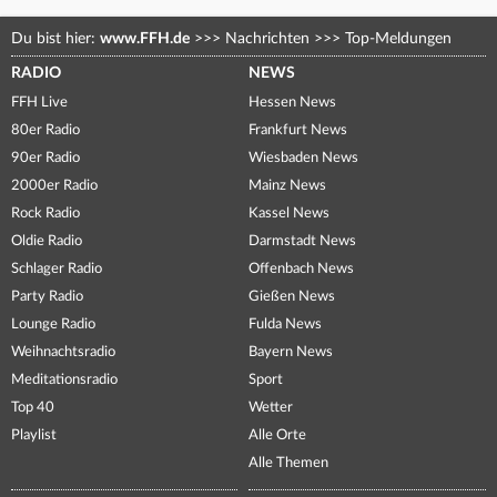
Du bist hier:
www.FFH.de
>>>
Nachrichten
>>>
Top-Meldungen
RADIO
NEWS
FFH Live
Hessen News
80er Radio
Frankfurt News
90er Radio
Wiesbaden News
2000er Radio
Mainz News
Rock Radio
Kassel News
Oldie Radio
Darmstadt News
Schlager Radio
Offenbach News
Party Radio
Gießen News
Lounge Radio
Fulda News
Weihnachtsradio
Bayern News
Meditationsradio
Sport
Top 40
Wetter
Playlist
Alle Orte
Alle Themen